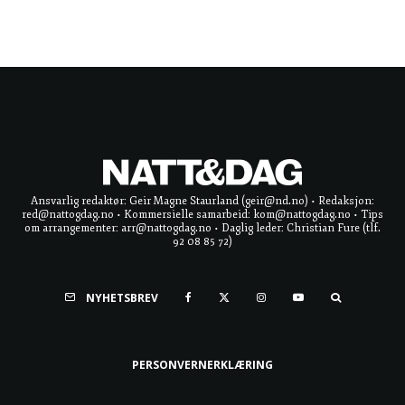
Ansvarlig redaktør: Geir Magne Staurland (geir@nd.no) • Redaksjon:
red@nattogdag.no • Kommersielle samarbeid: kom@nattogdag.no • Tips
om arrangementer: arr@nattogdag.no • Daglig leder: Christian Fure (tlf.
92 08 85 72)
NYHETSBREV
PERSONVERNERKLÆRING