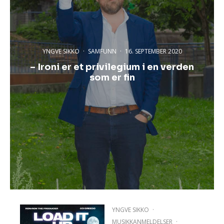
YNGVE SIKKO
·
SAMFUNN
·
16. SEPTEMBER 2020
– Ironi er et privilegium i en verden
som er fin
YNGVE SIKKO
·
MUSIKKANMELDELSER
·