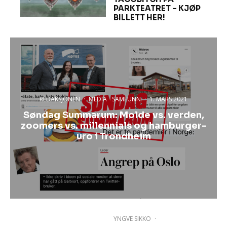
PARKTEATRET – KJØP
BILLETT HER!
REDAKSJONEN
·
MEDIA
SAMFUNN
·
1. MARS 2021
Søndag Summarum: Molde vs. verden,
zoomers vs. millennials og hamburger-
uro i Trondheim
YNGVE SIKKO
·