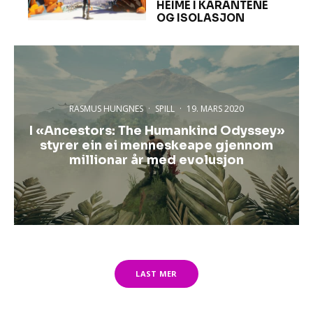
HEIME I KARANTENE
OG ISOLASJON
RASMUS HUNGNES
·
SPILL
·
19. MARS 2020
I «Ancestors: The Humankind Odyssey»
styrer ein ei menneskeape gjennom
millionar år med evolusjon
LAST MER