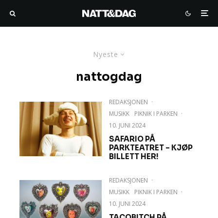
Nyeste
nattogdag
REDAKSJONEN
·
MUSIKK
PIKNIK I PARKEN
·
10. JUNI 2024
SAFARIO PÅ
PARKTEATRET – KJØP
BILLETT HER!
REDAKSJONEN
·
MUSIKK
PIKNIK I PARKEN
·
10. JUNI 2024
TACOBITCH PÅ