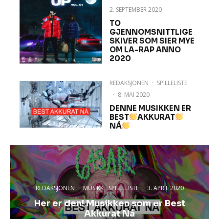
2. SEPTEMBER 2020
TO
GJENNOMSNITTLIGE
SKIVER SOM SIER MYE
OM LA-RAP ANNO
2020
REDAKSJONEN
·
SPILLELISTE
·
8. MAI 2020
DENNE MUSIKKEN ER
BEST
AKKURAT
NÅ
REDAKSJONEN
·
MUSIKK
SPILLELISTE
·
3. APRIL 2020
Her er den! Musikken som er Best
Akkurat Nå