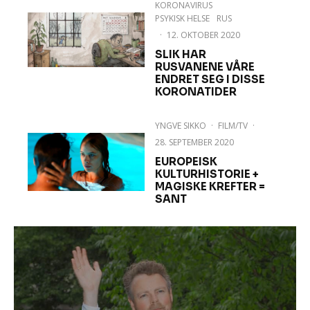
KORONAVIRUS
PSYKISK HELSE
RUS
·
12. OKTOBER 2020
SLIK HAR
RUSVANENE VÅRE
ENDRET SEG I DISSE
KORONATIDER
YNGVE SIKKO
·
FILM/TV
·
28. SEPTEMBER 2020
EUROPEISK
KULTURHISTORIE +
MAGISKE KREFTER =
SANT