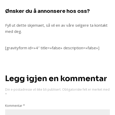
Ønsker du å annonsere hos oss?
Fyll ut dette skjemaet, så vil en av våre selgere ta kontakt
med deg.
[gravityform id=»4″ title=»false» description=»false»]
Legg igjen en kommentar
Din e-postadresse vil ikke bli publisert.
Obligatoriske felt er merket med
*
Kommentar
*