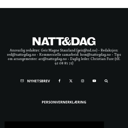
Ansvarlig redaktør: Geir Magne Staurland (geir@nd.no) • Redaksjon:
red@nattogdag.no • Kommersielle samarbeid: kom@nattogdag.no • Tips
om arrangementer: arr@nattogdag.no • Daglig leder: Christian Fure (tlf.
92 08 85 72)
NYHETSBREV
PERSONVERNERKLÆRING
Ta meg til toppen