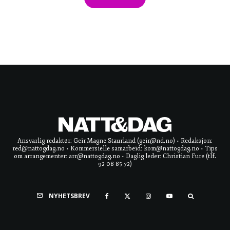
Ansvarlig redaktør: Geir Magne Staurland (geir@nd.no) • Redaksjon:
red@nattogdag.no • Kommersielle samarbeid: kom@nattogdag.no • Tips
om arrangementer: arr@nattogdag.no • Daglig leder: Christian Fure (tlf.
92 08 85 72)
NYHETSBREV