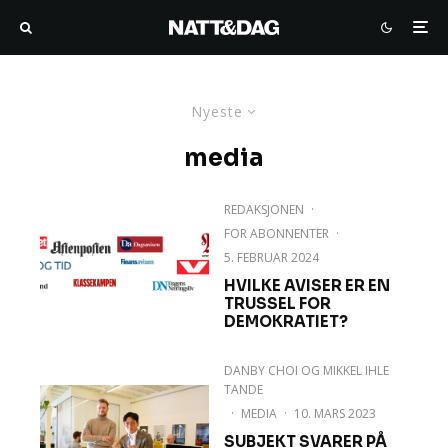
Nyeste
media
REDAKSJONEN
·
FOR ABONNENTER
·
5. FEBRUAR 2024
HVILKE AVISER ER EN
TRUSSEL FOR
DEMOKRATIET?
DANBY CHOI
OG
MIKKEL IHLE
TANDE
·
MEDIA
·
10. MARS 2023
SUBJEKT SVARER PÅ