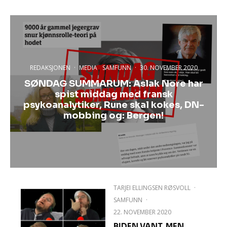
REDAKSJONEN
·
MEDIA
SAMFUNN
·
30. NOVEMBER 2020
SØNDAG SUMMARUM: Aslak Nore har
spist middag med fransk
psykoanalytiker, Rune skal kokes, DN-
mobbing og: Bergen!
TARJEI ELLINGSEN RØSVOLL
·
SAMFUNN
·
22. NOVEMBER 2020
BIDEN VANT, MEN