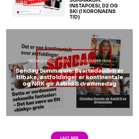
SUMMARUM:
INSTAPOESI, D2 OG
SKI (I KORONAENS
TID)
REDAKSJONEN
·
MEDIA
·
18. NOVEMBER 2019
Søndag Summarum: Svartedauden er
tilbake, østfoldinger er kontinentale
og NRK gir Astrid S drømmedag
LAST MER