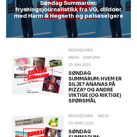
Søndag Summarum:
frysningsjournalistikk fra VG, dildoer
med Harm & Hegseth og pølseselgere
REDAKSJONEN
·
MEDIA
SAMFUNN
·
25. MAI 2020
SØNDAG
SUMMARUM: HVEM ER
SILJE? ANANAS PÅ
PIZZA? OG ANDRE
VIKTIGE (OG RIKTIGE)
SPØRSMÅL
REDAKSJONEN
·
MEDIA
·
30. MARS 2020
SØNDAG