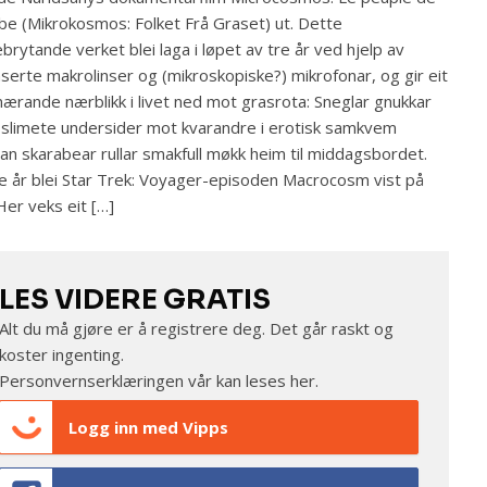
rbe (Mikrokosmos: Folket Frå Graset) ut. Dette
brytande verket blei laga i løpet av tre år ved hjelp av
serte makrolinser og (mikroskopiske?) mikrofonar, og gir eit
ærande nærblikk i livet ned mot grasrota: Sneglar gnukkar
 slimete undersider mot kvarandre i erotisk samkvem
n skarabear rullar smakfull møkk heim til middagsbordet.
 år blei Star Trek: Voyager-episoden Macrocosm vist på
Her veks eit […]
LES VIDERE GRATIS
Alt du må gjøre er å registrere deg. Det går raskt og
koster ingenting.
Personvernserklæringen vår kan leses
her
.
Logg inn med Vipps