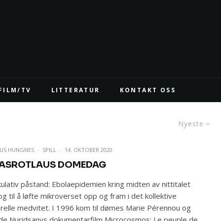
FILM/TV
LITTERATUR
KONTAKT OSS
Nyeste
US HUNGNES
·
SPILL
·
14. OKTOBER 2020
ASROTLAUS DOMEDAG
ulativ påstand: Ebolaepidemien kring midten av nittitalet
og til å løfte mikroverset opp og fram i det kollektive
urelle medvitet. I 1996 kom til dømes Marie Pérennou og
de Nuridsanys dokumentarfilm Microcosmos: Le peuple de