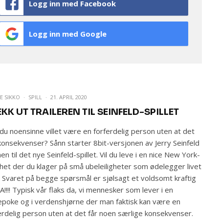
Logg inn med Facebook
Logg inn med Google
E SIKKO
·
SPILL
·
21. APRIL 2020
KK UT TRAILEREN TIL SEINFELD-SPILLET
du noensinne villet være en forferdelig person uten at det
konsekvenser? Sånn starter 8bit-versjonen av Jerry Seinfeld
hen til det nye Seinfeld-spillet. Vil du leve i en nice New York-
ighet der du klager på små ubeleiligheter som ødelegger livet
? Svaret på begge spørsmål er sjølsagt et voldsomt kraftig
A!!!! Typisk vår flaks da, vi mennesker som lever i en
epoke og i verdenshjørne der man faktisk kan være en
erdelig person uten at det får noen særlige konsekvenser.