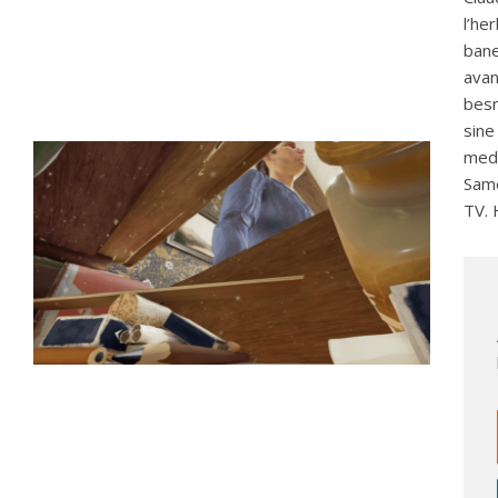
l’he
bane
avan
besn
sine
meda
Same
TV. 