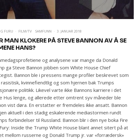
IG FURU
·
FILM/TV
SAMFUNN
·
3. JANUAR 2018
IR MAN KLOKERE PÅ STEVE BANNON AV Å SE
LMENE HANS?
medagsprofetiene og analysene var mange da Donald
p ga Steve Bannon jobben som White House Chief
tegist. Bannon ble i pressens mange profiler beskrevet som
 rasistisk, kvinnefiendtlig og som hjernen bak Trumps
sjonære politikk. Likevel varte ikke Bannons karriere i det
e Hus lenge, og allerede etter omtrent syv måneder ble
on vist døra. En erstatter er fremdeles ikke ansatt. Bannon
gjen aktuell i den stadig eskalerende mediastormen rundt
ps forbindelser til Russland. Bannon blir i den nye boka Fire
Fury: Inside the Trump White House blant annet sitert på at
t mellom russerne og Donald Trump jr. var «forrædersk»