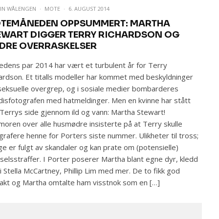
EIN WÅLENGEN
·
MOTE
·
6. AUGUST 2014
TEMÅNEDEN OPPSUMMERT: MARTHA
EWART DIGGER TERRY RICHARDSON OG
DRE OVERRASKELSER
dens par 2014 har vært et turbulent år for Terry
ardson. Et titalls modeller har kommet med beskyldninger
eksuelle overgrep, og i sosiale medier bombarderes
disfotografen med hatmeldinger. Men en kvinne har stått
Terrys side gjennom ild og vann: Martha Stewart!
oren over alle husmødre insisterte på at Terry skulle
grafere henne for Porters siste nummer. Ulikheter til tross;
e er fulgt av skandaler og kan prate om (potensielle)
selsstraffer. I Porter poserer Martha blant egne dyr, kledd
i Stella McCartney, Phillip Lim med mer. De to fikk god
akt og Martha omtalte ham visstnok som en […]