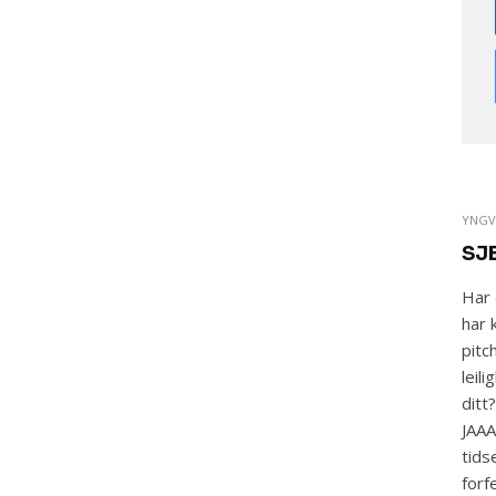
YNGV
SJE
Har 
har 
pitc
leil
ditt
JAAA
tids
forf