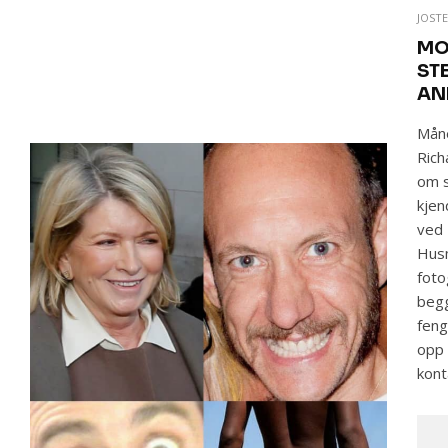
JOST
MO
ST
AN
Måne
Rich
om s
kjen
ved 
Husm
foto
begg
feng
opp 
kont