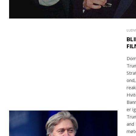
LUDV
BL
FI
Dom
Trum
Stra
ond,
reak
Hvit
Bann
er i
Trum
and 
møte