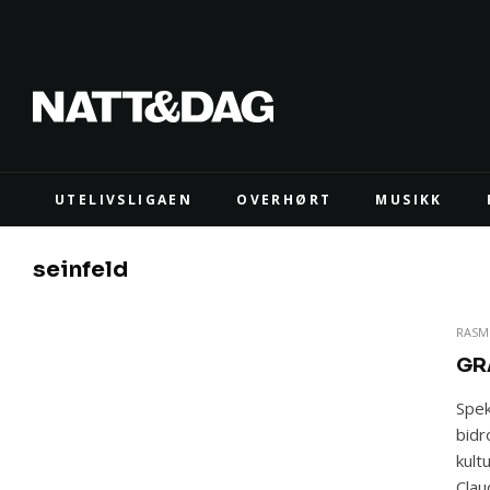
UTELIVSLIGAEN
OVERHØRT
MUSIKK
seinfeld
RASM
GR
Spek
bidr
kult
Clau