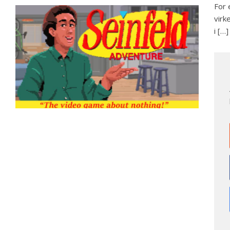
For 
virk
i […]