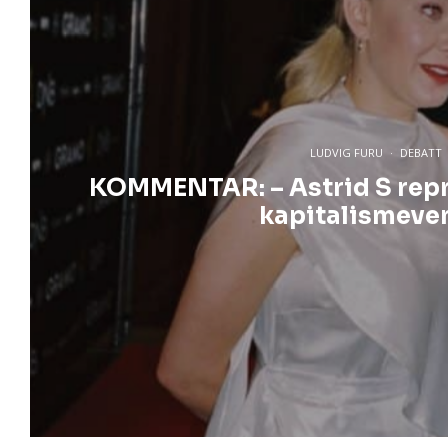
LUDVIG FURU
·
DEBATT
KOMMENTAR: – Astrid S repre
kapitalismeve