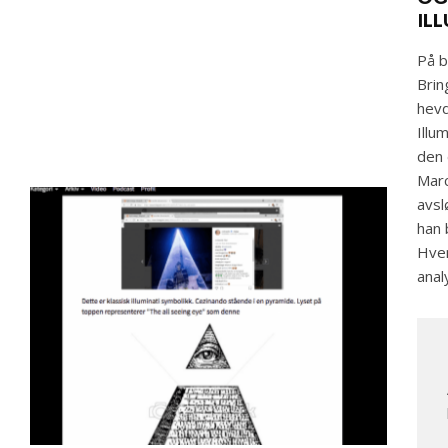
IL
På b
Brin
hevd
Illu
den 
Marc
avsl
han 
Hvem
anal