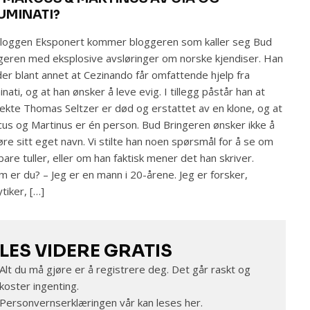
LUMINATI?
loggen Eksponert kommer bloggeren som kaller seg Bud
geren med eksplosive avsløringer om norske kjendiser. Han
er blant annet at Cezinando får omfattende hjelp fra
minati, og at han ønsker å leve evig. I tillegg påstår han at
ekte Thomas Seltzer er død og erstattet av en klone, og at
us og Martinus er én person. Bud Bringeren ønsker ikke å
øre sitt eget navn. Vi stilte han noen spørsmål for å se om
bare tuller, eller om han faktisk mener det han skriver.
 er du? – Jeg er en mann i 20-årene. Jeg er forsker,
ytiker, […]
LES VIDERE GRATIS
Alt du må gjøre er å registrere deg. Det går raskt og
koster ingenting.
Personvernserklæringen vår kan leses
her
.