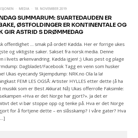
KSJONEN
·
MEDIA
·
18. NOVEMBER 2019
NDAG SUMMARUM: SVARTEDAUDEN ER
LBAKE, ØSTFOLDINGER ER KONTINENTALE OG
K GIR ASTRID S DRØMMEDAG
k offentlighet … smak på ordet! Kødda. Her er forrige ukes
igste og viktigste saker. Sakset fra norsk media. Denne
n i livets ørkenvandring. Kødda igjen! ;) Ukas pest og plage
ermdump: Dagbladet/Facebook Tagg en venn som husker
e! Ukas eyecandy Skjempdump: NRK.no Ola la la!
ingkast FEM! LES OGSÅ: Artister HYLLES etter dette (å ha
t musikk som er Best Akkurat Nå) Ukas offerrolle Faksimile:
sekampen «Hva er det Norge har gjort?». Ja det er
nitivt det vi bør stoppe opp og tenke på. Hva er det Norge
gjort for å fortjene dette – en slåsskamp? I våre gater? Hva
[…]