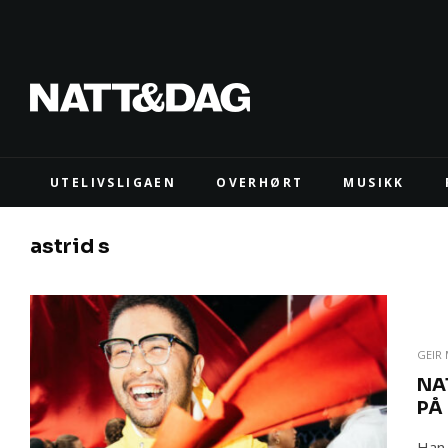
UTELIVSLIGAEN
OVERHØRT
MUSIKK
astrid s
GEIR
NA
PÅ
Han 