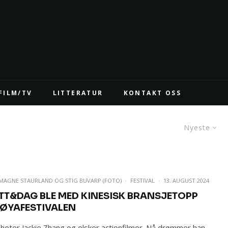
FILM/TV
LITTERATUR
KONTAKT OSS
Nyeste
 MAGNE STAURLAND
OG
STIG BUVARP (FOTO)
·
FESTIVAL
·
13. AUGUST 2024
TT&DAG BLE MED KINESISK BRANSJETOPP
 ØYAFESTIVALEN
heter Jackie Zhang og elsker actionfilmer. Nå drømmer han