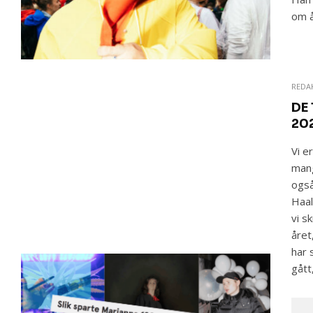
om å
REDA
DE
20
Vi e
mang
også
Haal
vi s
året
har 
gått