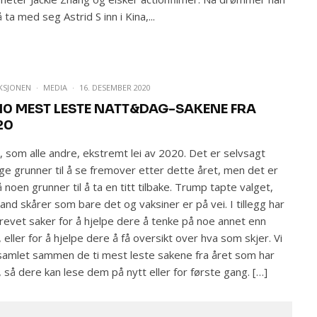
 ta med seg Astrid S inn i Kina,...
KSJONEN
·
MEDIA
·
16. DESEMBER 2020
 10 MEST LESTE NATT&DAG-SAKENE FRA
20
r, som alle andre, ekstremt lei av 2020. Det er selvsagt
e grunner til å se fremover etter dette året, men det er
 noen grunner til å ta en titt tilbake. Trump tapte valget,
and skårer som bare det og vaksiner er på vei. I tillegg har
krevet saker for å hjelpe dere å tenke på noe annet enn
, eller for å hjelpe dere å få oversikt over hva som skjer. Vi
samlet sammen de ti mest leste sakene fra året som har
, så dere kan lese dem på nytt eller for første gang. […]