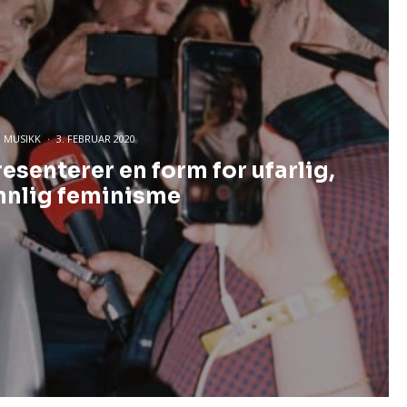
MUSIKK
·
3. FEBRUAR 2020
senterer en form for ufarlig,
nnlig feminisme