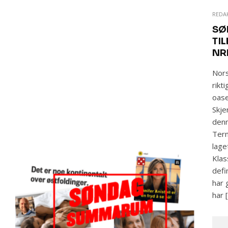
REDA
SØ
TI
NR
Nors
rikt
oase
Skj
denn
Tern
lage
Klas
defi
har 
har 