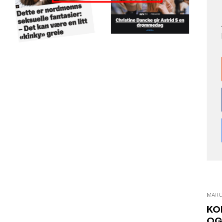
MARC
KO
OG