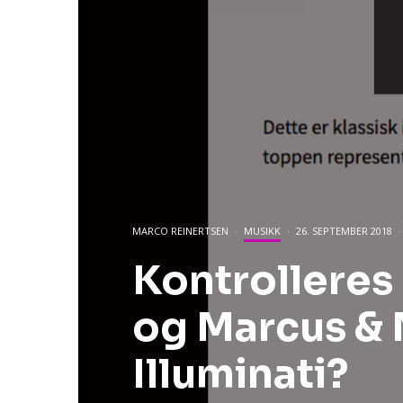
MARCO REINERTSEN
·
MUSIKK
·
26. SEPTEMBER 2018
·
Kontrolleres
og Marcus & 
Illuminati?