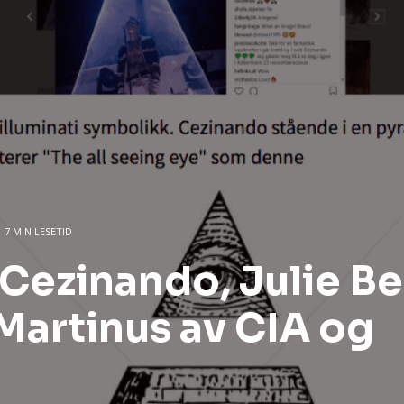
7 MIN LESETID
 Cezinando, Julie B
Martinus av CIA og