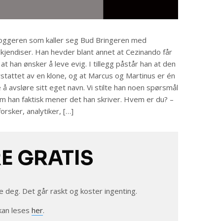
oggeren som kaller seg Bud Bringeren med
kjendiser. Han hevder blant annet at Cezinando får
 at han ønsker å leve evig. I tillegg påstår han at den
stattet av en klone, og at Marcus og Martinus er én
å avsløre sitt eget navn. Vi stilte han noen spørsmål
 om han faktisk mener det han skriver. Hvem er du? –
orsker, analytiker, […]
RE GRATIS
e deg. Det går raskt og koster ingenting.
kan leses
her
.