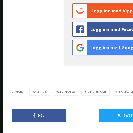
Logg inn med Vipp
Logg inn med Face
Logg inn med Goog
ASTRID S
CEZINANDO
JULIE BERGAN
THOMAS S
STIKKORD
DEL
TWEE