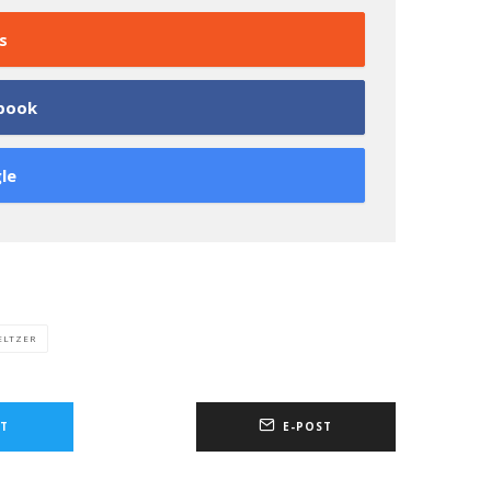
s
book
le
ELTZER
T
E-POST