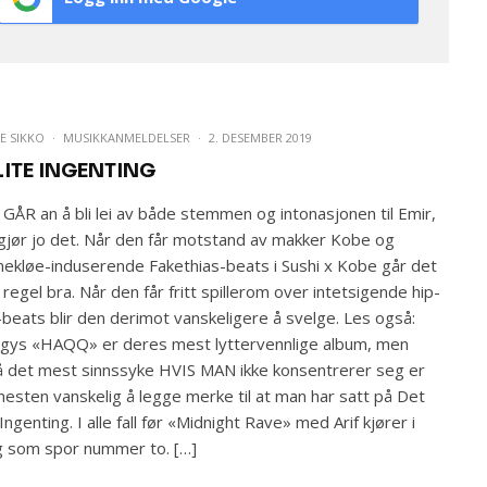
E SIKKO
·
MUSIKKANMELDELSER
·
2. DESEMBER 2019
LITE INGENTING
GÅR an å bli lei av både stemmen og intonasjonen til Emir,
gjør jo det. Når den får motstand av makker Kobe og
nekløe-induserende Fakethias-beats i Sushi x Kobe går det
regel bra. Når den får fritt spillerom over intetsigende hip-
beats blir den derimot vanskeligere å svelge. Les også:
rgys «HAQQ» er deres mest lyttervennlige album, men
 det mest sinnssyke HVIS MAN ikke konsentrerer seg er
nesten vanskelig å legge merke til at man har satt på Det
e Ingenting. I alle fall før «Midnight Rave» med Arif kjører i
 som spor nummer to. […]