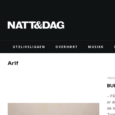
UTELIVSLIGAEN
OVERHØRT
MUSIKK
Arif
YNGV
BU
– På
er d
de t
Tron