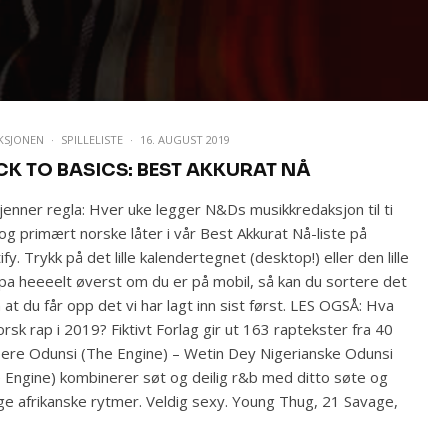
KSJONEN
·
SPILLELISTE
·
16. AUGUST 2019
CK TO BASICS: BEST AKKURAT NÅ
jenner regla: Hver uke legger N&Ds musikkredaksjon til ti
og primært norske låter i vår Best Akkurat Nå-liste på
ify. Trykk på det lille kalendertegnet (desktop!) eller den lille
pa heeeelt øverst om du er på mobil, så kan du sortere det
 at du får opp det vi har lagt inn sist først. LES OGSÅ: Hva
orsk rap i 2019? Fiktivt Forlag gir ut 163 raptekster fra 40
ere Odunsi (The Engine) – Wetin Dey Nigerianske Odunsi
 Engine) kombinerer søt og deilig r&b med ditto søte og
ige afrikanske rytmer. Veldig sexy. Young Thug, 21 Savage,