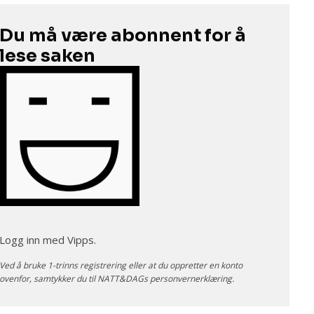
Du må være abonnent for å
lese saken
Logg inn med Vipps.
Ved å bruke 1-trinns registrering eller at du oppretter en konto
ovenfor, samtykker du til NATT&DAGs
personvernerklæring
.