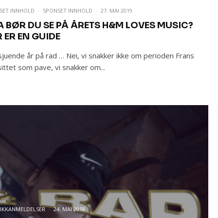
SET INNHOLD
·
SPONSET INNHOLD
·
27. MAI 2019
A BØR DU SE PÅ ÅRETS H&M LOVES MUSIC?
R ER EN GUIDE
sjuende år på rad … Nei, vi snakker ikke om perioden Frans
sittet som pave, vi snakker om...
IKKANMELDELSER
·
24. MAI 2018