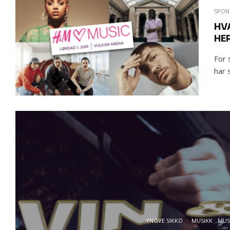
SPON
HV
HE
For 
har 
YNGVE SIKKO
·
MUSIKK
MUS