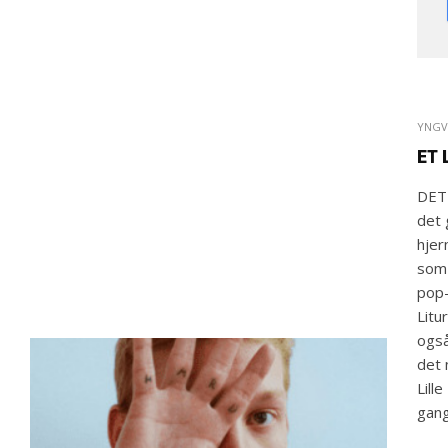
YNGV
ET 
DET 
det 
hjer
som 
pop-
Litu
også
det 
Lill
gang