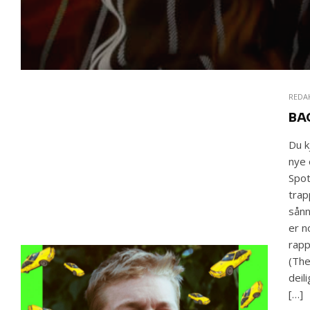
REDA
BA
Du k
nye 
Spot
trap
sånn
er n
rapp
(The
deil
[…]