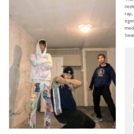
nede
rap,
egen
med
Swan