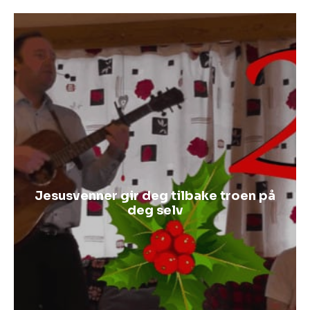
Jesusvenner gir deg tilbake troen på
deg selv