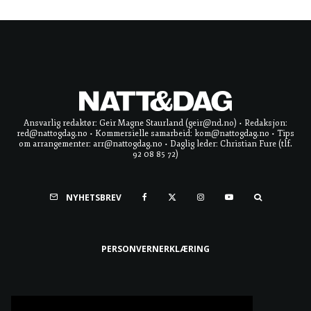
Ansvarlig redaktør: Geir Magne Staurland (geir@nd.no) • Redaksjon:
red@nattogdag.no • Kommersielle samarbeid: kom@nattogdag.no • Tips
om arrangementer: arr@nattogdag.no • Daglig leder: Christian Fure (tlf.
92 08 85 72)
NYHETSBREV
PERSONVERNERKLÆRING
Ta meg til toppen