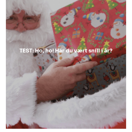
TEST: Ho, ho! Har du vært snill i år?