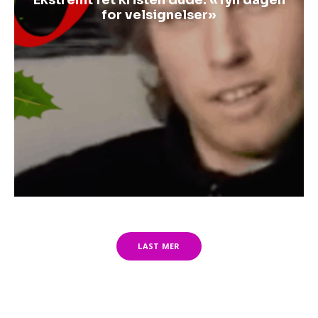
Ekstremt fet kristen dude: «Tyn dagen
for velsignelser»
LAST MER