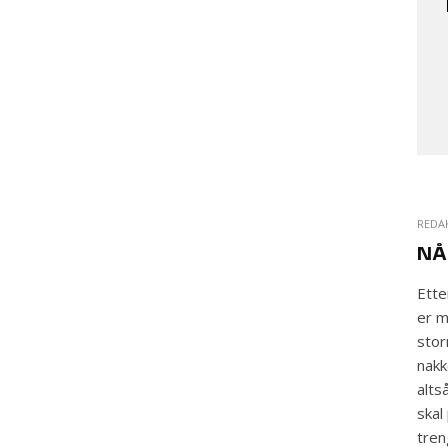
REDA
NÅ
Ette
er m
stor
nakk
alts
skal
tren