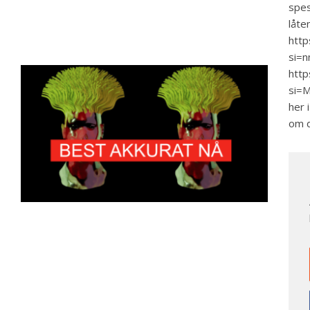
spes
låte
http
si=
htt
si=
her 
om 