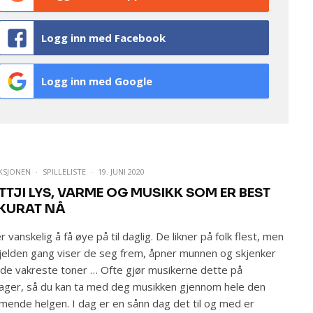
Logg inn med Facebook
Logg inn med Google
KSJONEN
·
SPILLELISTE
·
19. JUNI 2020
TTJI LYS, VARME OG MUSIKK SOM ER BEST
KURAT NÅ
r vanskelig å få øye på til daglig. De likner på folk flest, men
jelden gang viser de seg frem, åpner munnen og skjenker
de vakreste toner … Ofte gjør musikerne dette på
ager, så du kan ta med deg musikken gjennom hele den
ende helgen. I dag er en sånn dag det til og med er