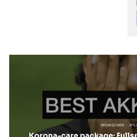
REDAKSJONEN
·
SPIL
Korona-care package: Fullsp