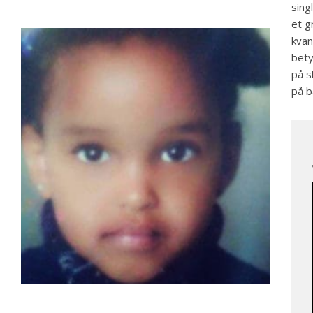
sing
et g
kvan
bety
på s
på 