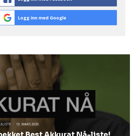
Logg inn med Google
LELISTE
·
13. MARS 2020
ekket Best Akkurat Nå-liste!