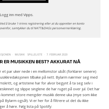
Logg inn med Vipps.
Ved å bruke 1-trinns registrering eller at du oppretter en konto
ovenfor, samtykker du til NATT&DAGs
personvernerklæring
.
KSJONEN
·
MUSIKK
SPILLELISTE
·
7. FEBRUAR 2020
R ER MUSIKKEN BEST? AKKURAT NÅ
r et par uker nede i en mellomstor ubåt (forklarer senere)
usikkredaksjonen tilbake på nett. Bylarm nærmer seg med
mskritt, og artistene har for alvor begynt å ta seg selv i
eskinnet og slippe singlene de har ruget på over jul. Det har
å kommet store mengder musikk denne uka (mye som ikke
 på Bylarm også!). Vi er her for å filtrere ut det du ikke
ger å høre. Følg lista på Spotify: