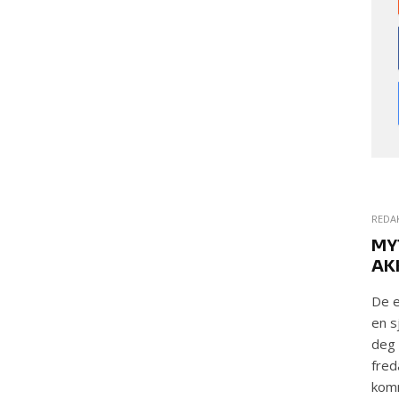
REDA
MY
AK
De e
en s
deg 
fred
komm