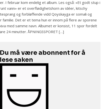
ler. I februar kom endelig et album. Les også: «Et godt stup i
runt vann» er et overflødighetshorn av idéer, kitschy
tesprang og forbløffende vidd Qoyskayga er somali og
r familie. Det er et tema hun er innom på flere av sporene
kiva med samme navn. Albumet er konsist, 11 spor fordelt
bare 24 minutter. ÅPNINGSSPORET […]
Du må være abonnent for å
lese saken