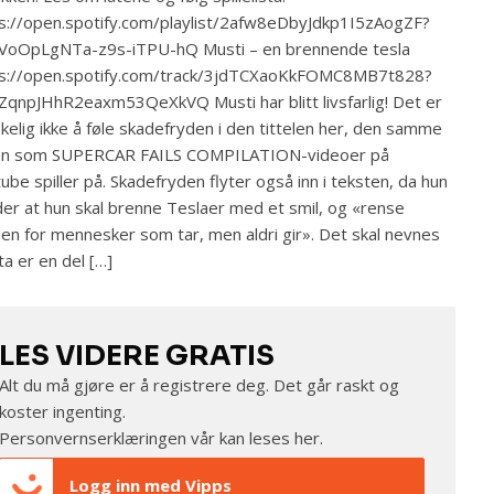
s://open.spotify.com/playlist/2afw8eDbyJdkp1I5zAogZF?
9VoOpLgNTa-z9s-iTPU-hQ Musti – en brennende tesla
ps://open.spotify.com/track/3jdTCXaoKkFOMC8MB7t828?
ZqnpJHhR2eaxm53QeXkVQ Musti har blitt livsfarlig! Det er
kelig ikke å føle skadefryden i den tittelen her, den samme
en som SUPERCAR FAILS COMPILATION-videoer på
ube spiller på. Skadefryden flyter også inn i teksten, da hun
er at hun skal brenne Teslaer med et smil, og «rense
en for mennesker som tar, men aldri gir». Det skal nevnes
åta er en del […]
LES VIDERE GRATIS
Alt du må gjøre er å registrere deg. Det går raskt og
koster ingenting.
Personvernserklæringen vår kan leses
her
.
Logg inn med Vipps