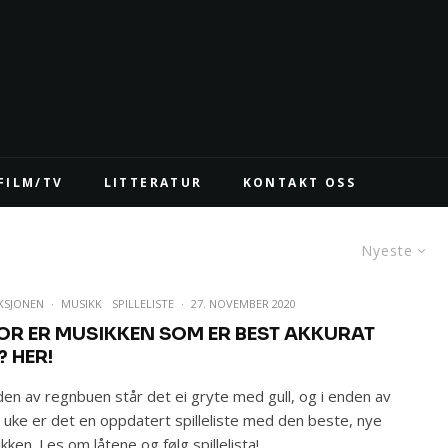
FILM/TV
LITTERATUR
KONTAKT OSS
Nyeste
KSJONEN
·
MUSIKK
SPILLELISTE
·
27. NOVEMBER 2020
OR ER MUSIKKEN SOM ER BEST AKKURAT
? HER!
den av regnbuen står det ei gryte med gull, og i enden av
 uke er det en oppdatert spilleliste med den beste, nye
kken. Les om låtene og følg spillelista!