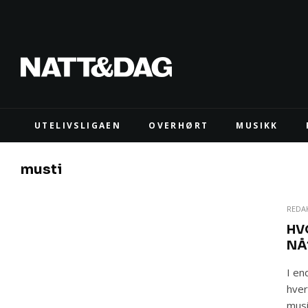
UTELIVSLIGAEN
OVERHØRT
MUSIKK
musti
REDA
HV
NÅ
I en
hver
musi