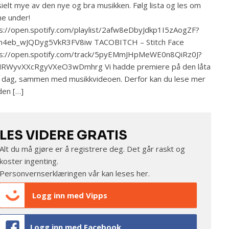
ielt mye av den nye og bra musikken. Følg lista og les om
ne under!
s://open.spotify.com/playlist/2afw8eDbyJdkp1I5zAogZF?
nn4eb_wJQDyg5VkR3FV8iw TACOBITCH – Stitch Face
ps://open.spotify.com/track/5pyEMmJHpMeWE0n8QiRz0J?
MRWyvXXcRgyVXeO3wDmhrg Vi hadde premiere på den låta
i dag, sammen med musikkvideoen. Derfor kan du lese mer
den […]
LES VIDERE GRATIS
Alt du må gjøre er å registrere deg. Det går raskt og
koster ingenting.
Personvernserklæringen vår kan leses
her
.
Logg inn med Vipps
Logg inn med Facebook