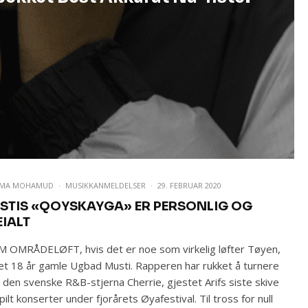
UMA MOHAMUD
·
MUSIKKANMELDELSER
·
29. FEBRUAR 2020
STIS «QOYSKAYGA» ER PERSONLIG OG
EIALT
 OMRÅDELØFT, hvis det er noe som virkelig løfter Tøyen,
et 18 år gamle Ugbad Musti. Rapperen har rukket å turnere
den svenske R&B-stjerna Cherrie, gjestet Arifs siste skive
pilt konserter under fjorårets Øyafestival. Til tross for null