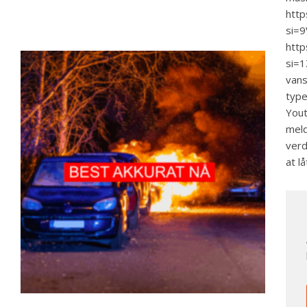
http
si=
htt
si=1
vans
typ
Yout
meld
verd
at l