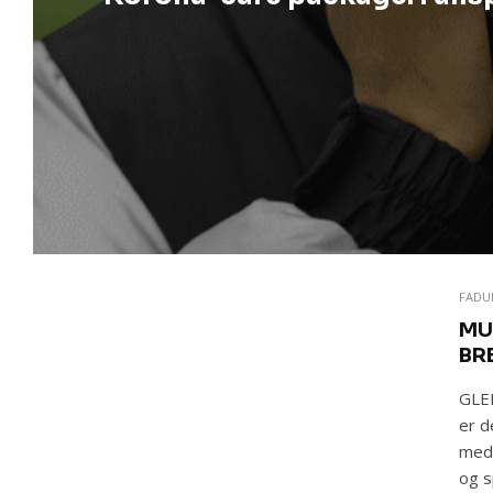
FAD
MU
BR
GLEM
er d
med 
og s