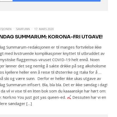
KSJONEN
·
SAMFUNN
·
17. MARS 2020
NDAG SUMMARUM: KORONA-FRI UTGAVE!
ag Summarum-redaksjonen er til manges fortvilelse ikke
agt med livstruende komplikasjoner knyttet til utbruddet av
mystiske flaggermus-viruset COVID-19 helt ennå. Noen
er lønner det seg nemlig å sakte drikke på seg alkoholisme
los kjellere heller enn å reise til Østerrike og Italia for å …
på ski og være sunn. Derfor er heller ikke ukas utgave av
ag Summarum infisert. Bla, bla bla. Det er ikke søndag i dag!
da vil vi vise til en liten bok som du kaaaanskje har hørt om:
e: Norli.no You just got yas queen-ed.
Dessuten har vi en
flere søndager […]