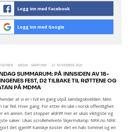
Logg inn med Facebook
Logg inn med Google
KSJONEN
·
MEDIA
SAMFUNN
·
23. NOVEMBER 2020
NDAG SUMMARUM: PÅ INNSIDEN AV 18-
INGENES FEST, D2 TILBAKE TIL RØTTENE OG
ATAN PÅ MDMA
hender at vi er i tvil en gang utpå søndagskvelden. Men
en tar feil. Hver gang. For etter én uke i norsk offentlighet
er en annen. Det stopper aldri!!!! Her er ukas viktigste og
igste saker. Ukas scrollehelvete Skjermdump: NRK.no NRK
gjort det igjen!!!! Kanskje koster det en halv tommel og en