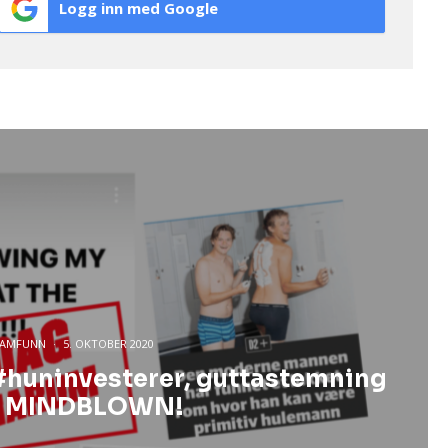
Logg inn med Google
SAMFUNN
·
5. OKTOBER 2020
uninvesterer, guttastemning
er MINDBLOWN!