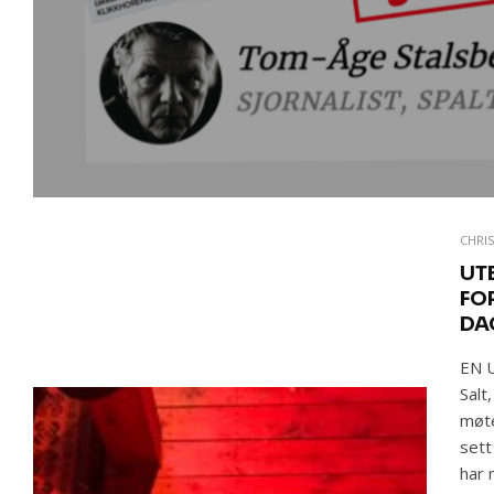
CHRI
UT
FO
DA
EN U
Salt
møte
sett
har 