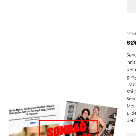
REDA
SØ
Sønd
innl
det 
gang
i Os
stå 
Sønd
Men 
Bild
del 