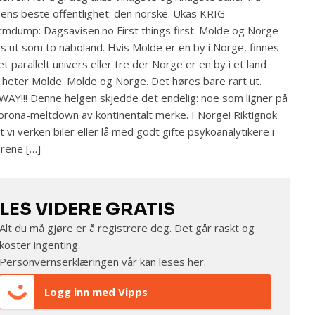
ens beste offentlighet: den norske. Ukas KRIG
rmdump: Dagsavisen.no First things first: Molde og Norge
s ut som to naboland. Hvis Molde er en by i Norge, finnes
et parallelt univers eller tre der Norge er en by i et land
heter Molde. Molde og Norge. Det høres bare rart ut.
AY!!! Denne helgen skjedde det endelig: noe som ligner på
orona-meltdown av kontinentalt merke. I Norge! Riktignok
t vi verken biler eller lå med godt gifte psykoanalytikere i
rene […]
LES VIDERE GRATIS
Alt du må gjøre er å registrere deg. Det går raskt og
koster ingenting.
Personvernserklæringen vår kan leses
her
.
Logg inn med Vipps