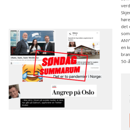
verd
Skje
høre
det 
som 
ANYW
en k
bran
50-å