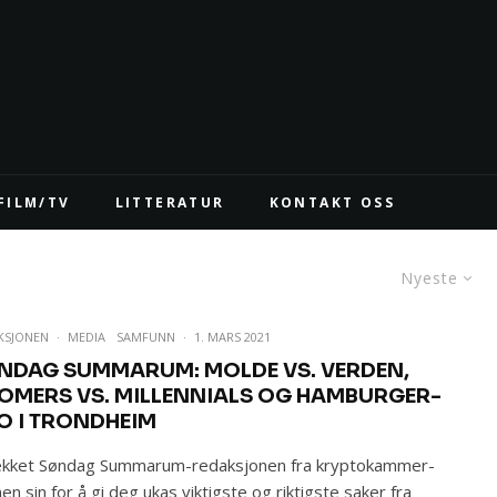
FILM/TV
LITTERATUR
KONTAKT OSS
Nyeste
KSJONEN
·
MEDIA
SAMFUNN
·
1. MARS 2021
NDAG SUMMARUM: MOLDE VS. VERDEN,
OMERS VS. MILLENNIALS OG HAMBURGER-
O I TRONDHEIM
ekket Søndag Summarum-redaksjonen fra kryptokammer-
en sin for å gi deg ukas viktigste og riktigste saker fra