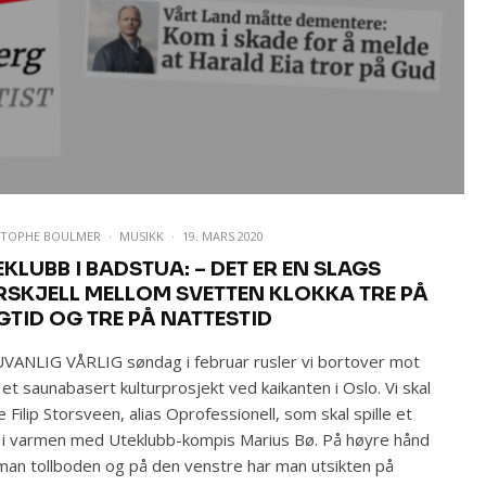
STOPHE BOULMER
·
MUSIKK
·
19. MARS 2020
EKLUBB I BADSTUA: – DET ER EN SLAGS
RSKJELL MELLOM SVETTEN KLOKKA TRE PÅ
GTID OG TRE PÅ NATTESTID
VANLIG VÅRLIG søndag i februar rusler vi bortover mot
, et saunabasert kulturprosjekt ved kaikanten i Oslo. Vi skal
 Filip Storsveen, alias Oprofessionell, som skal spille et
 i varmen med Uteklubb-kompis Marius Bø. På høyre hånd
man tollboden og på den venstre har man utsikten på