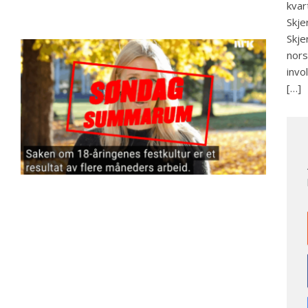
kvar
Skje
Skje
nors
invo
[…]