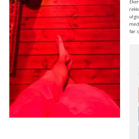
Eker
rekk
utgi
med 
før 