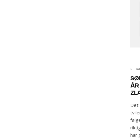
REDA
SØ
ÅR
ZL
Det 
tvil
følg
rikt
har 