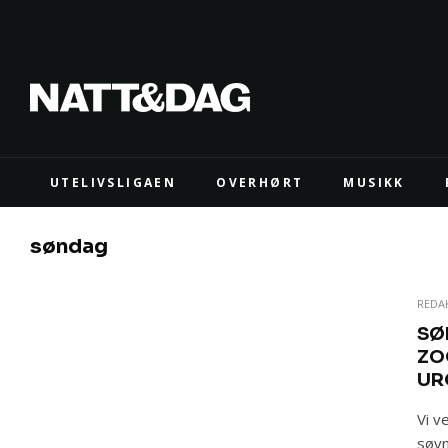
UTELIVSLIGAEN
OVERHØRT
MUSIKK
søndag
REDA
SØ
ZO
UR
Vi v
søvn