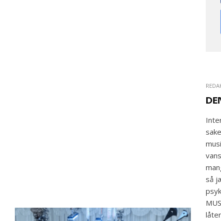
REDA
DE
Inte
sake
musi
vans
mang
så 
psyk
MUSI
låte