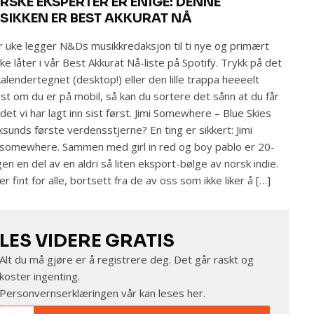
RSKE EKSPERTER ER ENIGE: DENNE
SIKKEN ER BEST AKKURAT NÅ
 uke legger N&Ds musikkredaksjon til ti nye og primært
ke låter i vår Best Akkurat Nå-liste på Spotify. Trykk på det
e kalendertegnet (desktop!) eller den lille trappa heeeelt
st om du er på mobil, så kan du sortere det sånn at du får
det vi har lagt inn sist først. Jimi Somewhere – Blue Skies
sunds første verdensstjerne? En ting er sikkert: Jimi
 somewhere. Sammen med girl in red og boy pablo er 20-
gen en del av en aldri så liten eksport-bølge av norsk indie.
er fint for alle, bortsett fra de av oss som ikke liker å […]
LES VIDERE GRATIS
Alt du må gjøre er å registrere deg. Det går raskt og
koster ingenting.
Personvernserklæringen vår kan leses
her
.