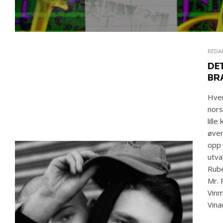
REDA
DE
BR
Hver
nors
lill
øver
opp 
utva
Rube
Mr. 
Vinm
Vina