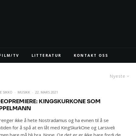
FILM/TV
LITTERATUR
KONTAKT OSS
Nyeste
E SIKKO
·
MUSIKK
·
22. MARS 2021
DEOPREMIERE: KINGSKURKONE SOM
PPELMANN
renger ikke å hete Nostradamus og ha evnen til å se
tiden for å spå at en låt med KingSkurkOne og Larsiveli
en bare må bli bra. Nope. Og det er er ikke bare fordi de