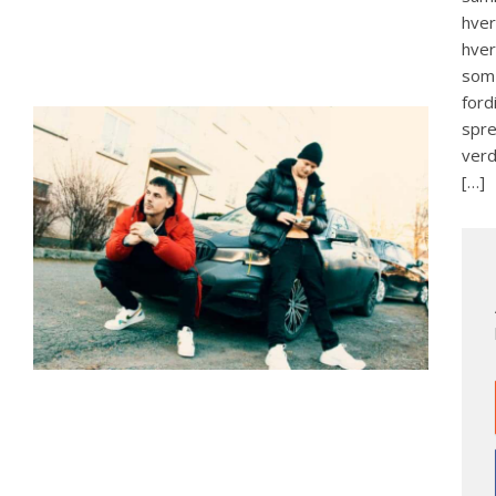
hver
hver
som 
ford
spre
verd
[…]