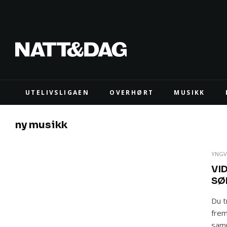
UTELIVSLIGAEN
OVERHØRT
MUSIKK
ny musikk
YNGV
VI
SØ
Du t
frem
samm