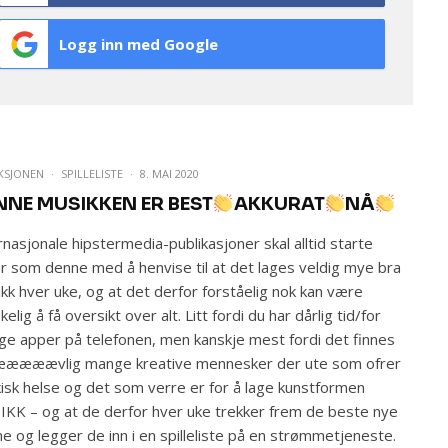
Logg inn med Google
KSJONEN
·
SPILLELISTE
·
8. MAI 2020
NNE MUSIKKEN ER BEST
AKKURAT
NÅ
rnasjonale hipstermedia-publikasjoner skal alltid starte
r som denne med å henvise til at det lages veldig mye bra
kk hver uke, og at det derfor forståelig nok kan være
kelig å få oversikt over alt. Litt fordi du har dårlig tid/for
e apper på telefonen, men kanskje mest fordi det finnes
jææææævlig mange kreative mennesker der ute som ofrer
isk helse og det som verre er for å lage kunstformen
KK – og at de derfor hver uke trekker frem de beste nye
ne og legger de inn i en spilleliste på en strømmetjeneste.