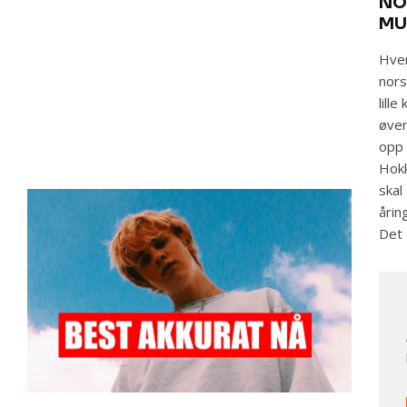
NO
MU
Hver
nors
lill
øver
opp 
Hokk
skal
årin
Det 