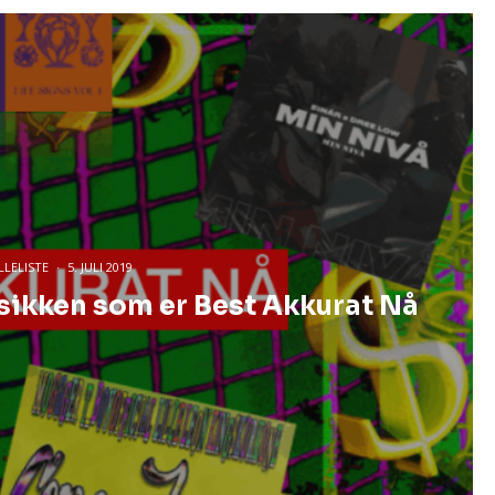
LLELISTE
·
5. JULI 2019
usikken som er Best Akkurat Nå