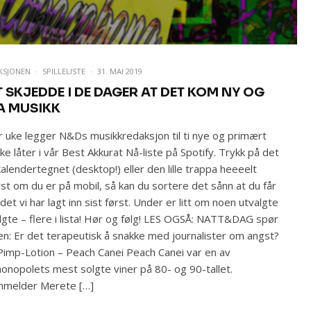
KSJONEN
·
SPILLELISTE
·
31. MAI 2019
T SKJEDDE I DE DAGER AT DET KOM NY OG
A MUSIKK
 uke legger N&Ds musikkredaksjon til ti nye og primært
ke låter i vår Best Akkurat Nå-liste på Spotify. Trykk på det
e kalendertegnet (desktop!) eller den lille trappa heeeelt
st om du er på mobil, så kan du sortere det sånn at du får
det vi har lagt inn sist først. Under er litt om noen utvalgte
lgte – flere i lista! Hør og følg! LES OGSÅ: NATT&DAG spør
n: Er det terapeutisk å snakke med journalister om angst?
Pimp-Lotion – Peach Canei Peach Canei var en av
onopolets mest solgte viner på 80- og 90-tallet.
nmelder Merete […]