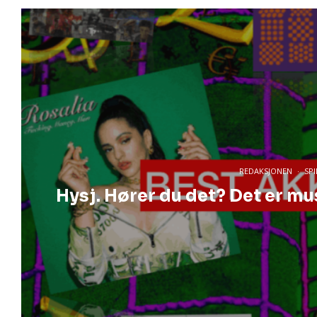
REDAKSJONEN
·
SPI
Hysj. Hører du det? Det er m