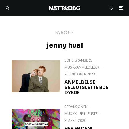
Nyeste
jenny hval
SOFIE GRANBERG
·
MUSIKKANMELDELSER
·
25. OKTOBER 2023
ANMELDELSE:
SELVUTSLETTENDE
DYBDE
REDAKSJONEN
·
MUSIKK
SPILLELISTE
·
3. APRIL 2020
HER ER DEN!