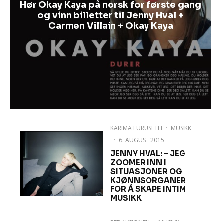
Hør Okay Kaya på norsk for første gang
og vinn billetter til Jenny Hval +
Carmen Villain + Okay Kaya
KARIMA FURUSETH
·
MUSIKK
·
6. AUGUST 2015
JENNY HVAL: – JEG
ZOOMER INN I
SITUASJONER OG
KJØNNSORGANER
FOR Å SKAPE INTIM
MUSIKK