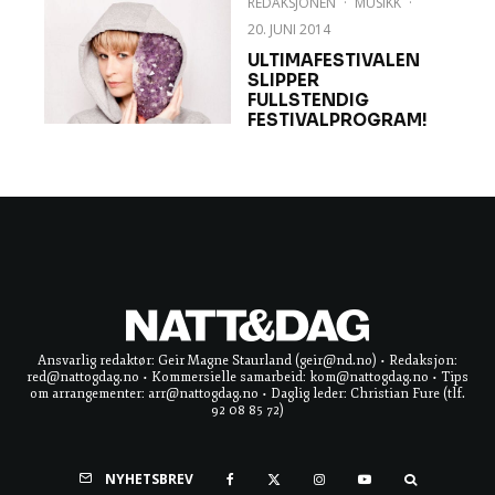
REDAKSJONEN
·
MUSIKK
·
20. JUNI 2014
ULTIMAFESTIVALEN
SLIPPER
FULLSTENDIG
FESTIVALPROGRAM!
Ansvarlig redaktør: Geir Magne Staurland (geir@nd.no) • Redaksjon:
red@nattogdag.no • Kommersielle samarbeid: kom@nattogdag.no • Tips
om arrangementer: arr@nattogdag.no • Daglig leder: Christian Fure (tlf.
92 08 85 72)
NYHETSBREV