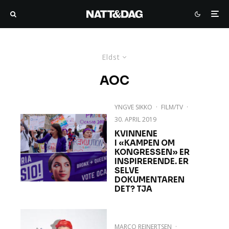
Eldst
AOC
YNGVE SIKKO
·
FILM/TV
·
30. APRIL 2019
KVINNENE
I «KAMPEN OM
KONGRESSEN» ER
INSPIRERENDE. ER
SELVE
DOKUMENTAREN
DET? TJA
MARCO REINERTSEN
·