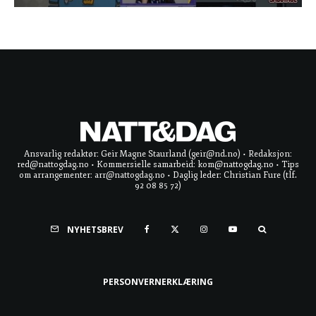
Ansvarlig redaktør: Geir Magne Staurland (geir@nd.no) • Redaksjon:
red@nattogdag.no • Kommersielle samarbeid: kom@nattogdag.no • Tips
om arrangementer: arr@nattogdag.no • Daglig leder: Christian Fure (tlf.
92 08 85 72)
NYHETSBREV
PERSONVERNERKLÆRING