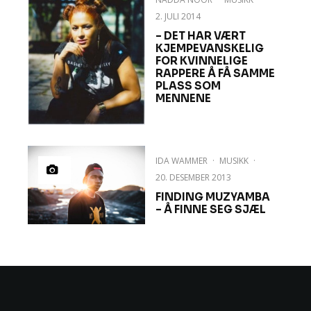
2. JULI 2014
– DET HAR VÆRT
KJEMPEVANSKELIG
FOR KVINNELIGE
RAPPERE Å FÅ SAMME
PLASS SOM
MENNENE
IDA WAMMER
·
MUSIKK
·
20. DESEMBER 2013
FINDING MUZYAMBA
– Å FINNE SEG SJÆL