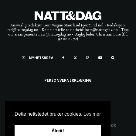
Ansvarlig redaktør: Geir Magne Staurland (geir@nd.no) • Redaksjon:
red@nattogdag.no • Kommersielle samarbeid: kom@nattogdag.no • Tips
om arrangementer: arr@nattogdag.no • Daglig leder: Christian Fure (tlf.
92 08 85 72)
NYHETSBREV
PERSONVERNERKLÆRING
Ta meg til toppen
Dette nettstedet bruker cookies.
Les mer
Alle rettigheter reservert • Copyright © Natt & Dag 2023
Ålreit!