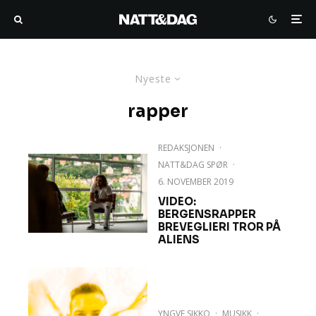
Nyeste
rapper
REDAKSJONEN
·
NATT&DAG SPØR
·
6. NOVEMBER 2019
VIDEO:
BERGENSRAPPER
BREVEGLIERI TROR PÅ
ALIENS
YNGVE SIKKO
·
MUSIKK
·