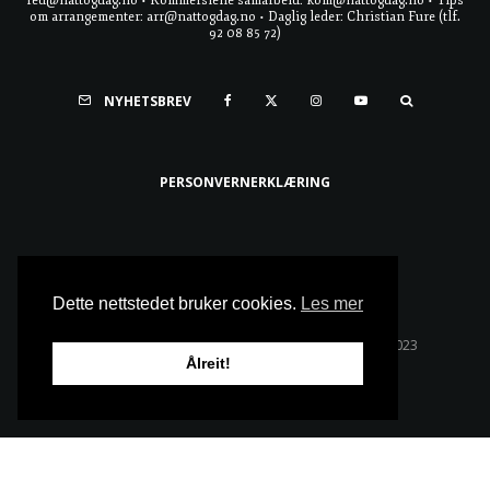
red@nattogdag.no • Kommersielle samarbeid: kom@nattogdag.no • Tips
om arrangementer: arr@nattogdag.no • Daglig leder: Christian Fure (tlf.
92 08 85 72)
NYHETSBREV
PERSONVERNERKLÆRING
Ta meg til toppen
Dette nettstedet bruker cookies.
Les mer
Alle rettigheter reservert • Copyright © Natt & Dag 2023
Ålreit!