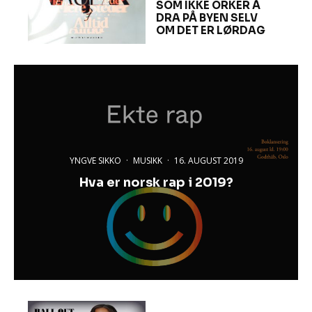
SOM IKKE ORKER Å
DRA PÅ BYEN SELV
OM DET ER LØRDAG
YNGVE SIKKO
·
MUSIKK
·
16. AUGUST 2019
Hva er norsk rap i 2019?