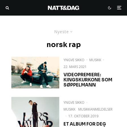
Nyeste
norsk rap
YNGVE SIKKO
·
MUSIKK
·
22. MARS 2021
VIDEOPREMIERE:
KINGSKURKONE SOM
SØPPELMANN
YNGVE SIKKO
·
MUSIKK
MUSIKKANMELDELSER
·
17. OKTOBER 2019
ET ALBUM FOR DEG