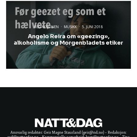
REDAKSJONEN
·
MUSIKK
·
5. JUNI 2018
Angelo Reira om «geezing»,
alkoholisme og Morgenbladets etiker
Ansvarlig redaktør: Geir Magne Staurland (geir@nd.no) • Redaksjon: