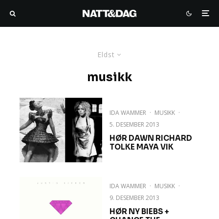
Eldst
musikk
IDA WAMMER
·
MUSIKK
·
5. DESEMBER 2013
HØR DAWN RICHARD
TOLKE MAYA VIK
IDA WAMMER
·
MUSIKK
·
9. DESEMBER 2013
HØR NY BIEBS +