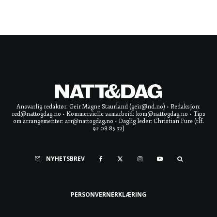
Ansvarlig redaktør: Geir Magne Staurland (geir@nd.no) • Redaksjon:
red@nattogdag.no • Kommersielle samarbeid: kom@nattogdag.no • Tips
om arrangementer: arr@nattogdag.no • Daglig leder: Christian Fure (tlf.
92 08 85 72)
NYHETSBREV
PERSONVERNERKLÆRING