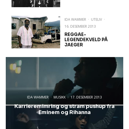
IDA WAMMER
·
UTELIV
·
16. DESEMBER 2013
REGGAE-
LEGENDEKVELD PÅ
JAEGER
IDA WAMMER
·
MUSIKK
·
17. DESEMBER 2013
Karrieremimring og stram pushup fra
Eminem og Rihanna