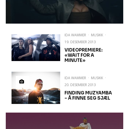
IDA WAMMER
·
MUSIKK
·
19. DESEMBER 2013
VIDEOPREMIERE:
«WAIT FOR A
MINUTE»
IDA WAMMER
·
MUSIKK
·
20. DESEMBER 2013
FINDING MUZYAMBA
– Å FINNE SEG SJÆL