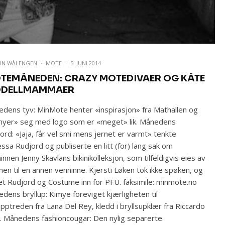
EIN WÅLENGEN
·
MOTE
·
5. JUNI 2014
TEMÅNEDEN: CRAZY MOTEDIVAER OG KÅTE
DELLMAMMAER
dens tyv: MinMote henter «inspirasjon» fra Mathallen og
nyer» seg med logo som er «meget» lik. Månedens
ord: «Jaja, får vel smi mens jernet er varmt» tenkte
ssa Rudjord og publiserte en litt (for) lang sak om
innen Jenny Skavlans bikinikolleksjon, som tilfeldigvis eies av
en til en annen venninne. Kjersti Løken tok ikke spøken, og
et Rudjord og Costume inn for PFU. faksimile: minmote.no
dens bryllup: Kimye foreviget kjærligheten til
opptreden fra Lana Del Rey, kledd i bryllsupklær fra Riccardo
i. Månedens fashioncougar: Den nylig separerte