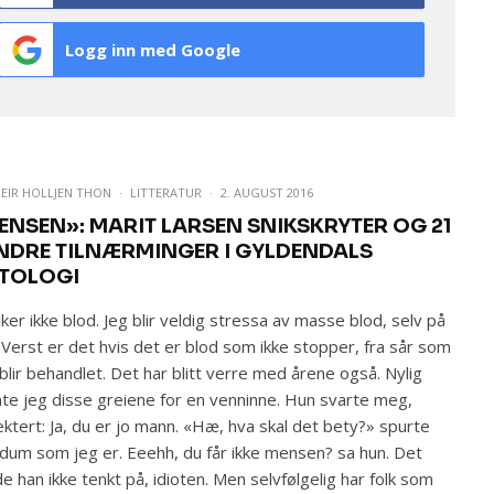
Logg inn med Google
EIR HOLLJEN THON
·
LITTERATUR
·
2. AUGUST 2016
ENSEN»: MARIT LARSEN SNIKSKRYTER OG 21
DRE TILNÆRMINGER I GYLDENDALS
TOLOGI
liker ikke blod. Jeg blir veldig stressa av masse blod, selv på
. Verst er det hvis det er blod som ikke stopper, fra sår som
 blir behandlet. Det har blitt verre med årene også. Nylig
te jeg disse greiene for en venninne. Hun svarte meg,
ektert: Ja, du er jo mann. «Hæ, hva skal det bety?» spurte
 dum som jeg er. Eeehh, du får ikke mensen? sa hun. Det
e han ikke tenkt på, idioten. Men selvfølgelig har folk som