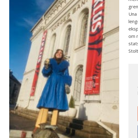
gren
Una 
leng
eksp
om m
stat
Stol