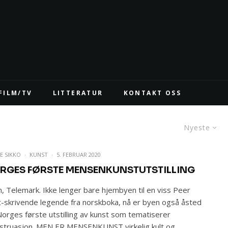
FILM/TV
LITTERATUR
KONTAKT OSS
Nyeste
E SIKKO
·
KUNST
·
5. FEBRUAR 2020
RGES FØRSTE MENSENKUNSTUTSTILLING
n, Telemark. Ikke lenger bare hjembyen til en viss Peer
-skrivende legende fra norskboka, nå er byen også åsted
Norges første utstilling av kunst som tematiserer
truasjon. MEN ER MENSENKUNST virkelig kult og