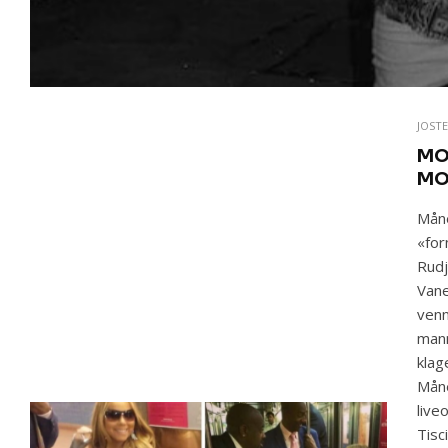
JOST
MO
MO
Måne
«for
Rudj
Vane
venn
mann
klag
Måne
live
Tisc