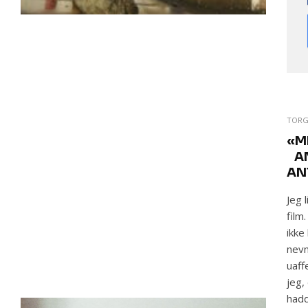
TORG
«M
AN
AN
Jeg 
film
ikke
nevn
uaff
jeg,
hadd