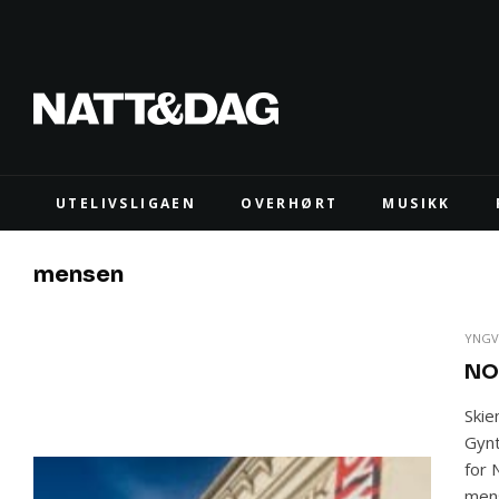
UTELIVSLIGAEN
OVERHØRT
MUSIKK
mensen
YNGV
NO
Skie
Gynt
for 
mens