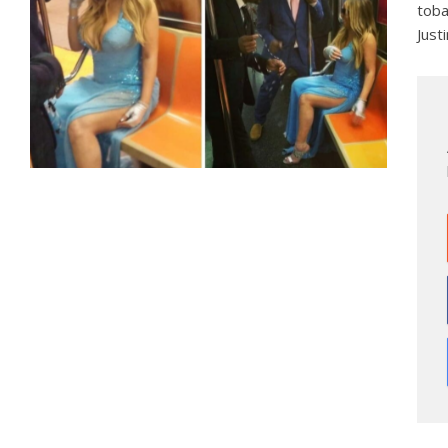
toba
Justi