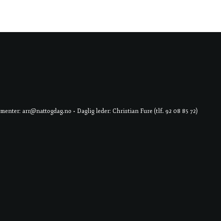
er: arr@nattogdag.no • Daglig leder: Christian Fure (tlf. 92 08 85 72)