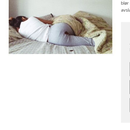
blør
avsl