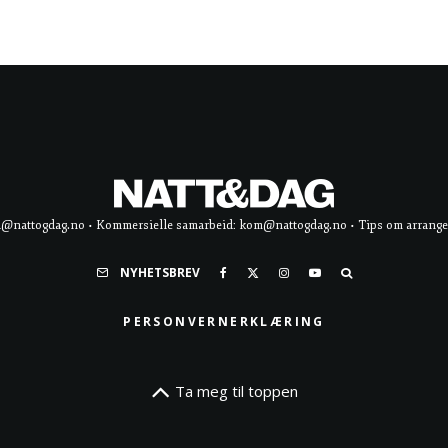
d@nattogdag.no • Kommersielle samarbeid: kom@nattogdag.no • Tips om arrangement
NYHETSBREV
PERSONVERNERKLÆRING
Ta meg til toppen