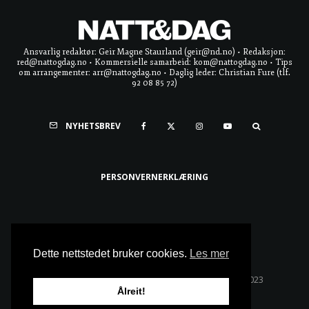
Ansvarlig redaktør: Geir Magne Staurland (geir@nd.no) • Redaksjon:
red@nattogdag.no • Kommersielle samarbeid: kom@nattogdag.no • Tips
om arrangementer: arr@nattogdag.no • Daglig leder: Christian Fure (tlf.
92 08 85 72)
NYHETSBREV
PERSONVERNERKLÆRING
Ta meg til toppen
Dette nettstedet bruker cookies.
Les mer
Alle rettigheter reservert • Copyright © Natt & Dag 2023
Ålreit!