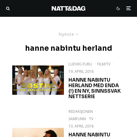
Nyeste
hanne nabintu herland
LUDVIG FURU
·
FILM/TV
·
19. APRIL 2018
HANNE NABINTU
HERLAND MED ENDA
(!) EN NY, SINNSSVAK
NETTSERIE
REDAKSJONEN
·
SAMFUNN
TV
·
10. APRIL 2018
HANNE NABINTU