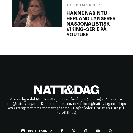
19. SEPTEMBER 2017
HANNE NABINTU
HERLAND LANSERER
NASJONALISTISK
VIKING-SERIE PÅ
YOUTUBE
Ansvarlig redaktør: Geir Magne Staurland (geir@nd.no) • Redaksjon:
red@nattogdag.no • Kommersielle samarbeid: kom@nattogdag.no • Tips
om arrangementer: arr@nattogdag.no • Daglig leder: Christian Fure (tlf.
92 08 85 72)
NYHETSBREV