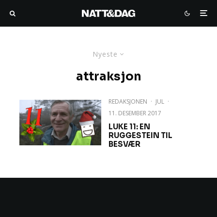
Nyeste
attraksjon
REDAKSJONEN
·
JUL
·
11. DESEMBER 2017
LUKE 11: EN
RUGGESTEIN TIL
BESVÆR