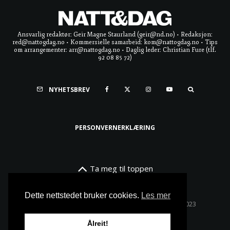
Ansvarlig redaktør: Geir Magne Staurland (geir@nd.no) • Redaksjon:
red@nattogdag.no • Kommersielle samarbeid: kom@nattogdag.no • Tips
om arrangementer: arr@nattogdag.no • Daglig leder: Christian Fure (tlf.
92 08 85 72)
NYHETSBREV
PERSONVERNERKLÆRING
Ta meg til toppen
Dette nettstedet bruker cookies.
Les mer
Alle rettigheter reservert • Copyright © Natt & Dag 2023
Ålreit!