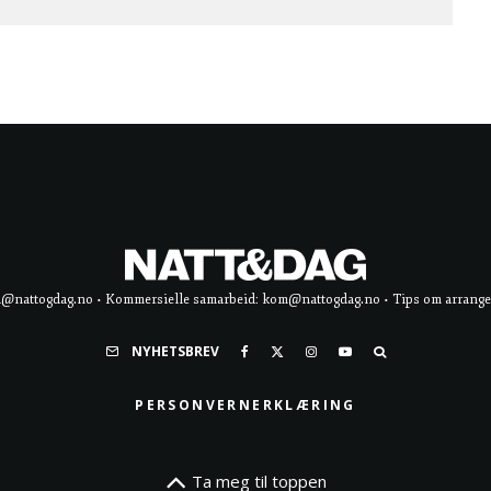
d@nattogdag.no • Kommersielle samarbeid: kom@nattogdag.no • Tips om arrangement
NYHETSBREV
PERSONVERNERKLÆRING
Ta meg til toppen