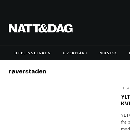
UTELIVSLIGAEN
OVERHØRT
MUSIKK
røverstaden
THEA 
YLT
KV
YLTV
fra 
med 