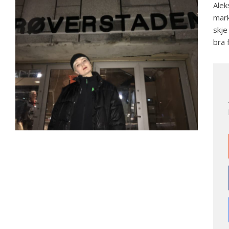
Alek
mark
skje
bra 