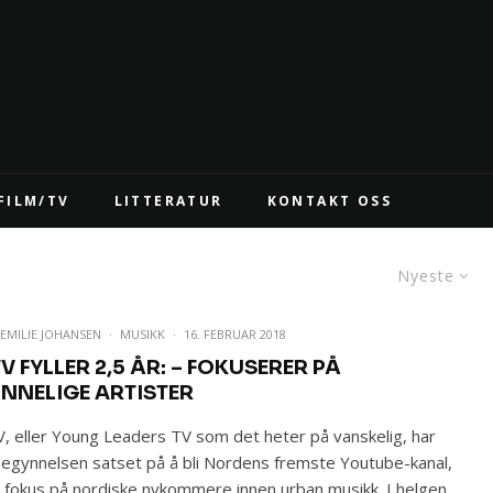
FILM/TV
LITTERATUR
KONTAKT OSS
Nyeste
EMILIE JOHANSEN
·
MUSIKK
·
16. FEBRUAR 2018
V FYLLER 2,5 ÅR: – FOKUSERER PÅ
INNELIGE ARTISTER
, eller Young Leaders TV som det heter på vanskelig, har
begynnelsen satset på å bli Nordens fremste Youtube-kanal,
fokus på nordiske nykommere innen urban musikk. I helgen