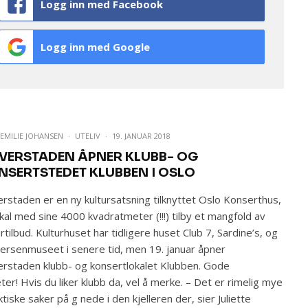
Logg inn med Facebook
Logg inn med Google
EMILIE JOHANSEN
·
UTELIV
·
19. JANUAR 2018
VERSTADEN ÅPNER KLUBB- OG
NSERTSTEDET KLUBBEN I OSLO
rstaden er en ny kultursatsning tilknyttet Oslo Konserthus,
kal med sine 4000 kvadratmeter (!!!) tilby et mangfold av
urtilbud. Kulturhuset har tidligere huset Club 7, Sardine’s, og
ersenmuseet i senere tid, men 19. januar åpner
rstaden klubb- og konsertlokalet Klubben. Gode
ter! Hvis du liker klubb da, vel å merke. – Det er rimelig mye
ktiske saker på g nede i den kjelleren der, sier Juliette