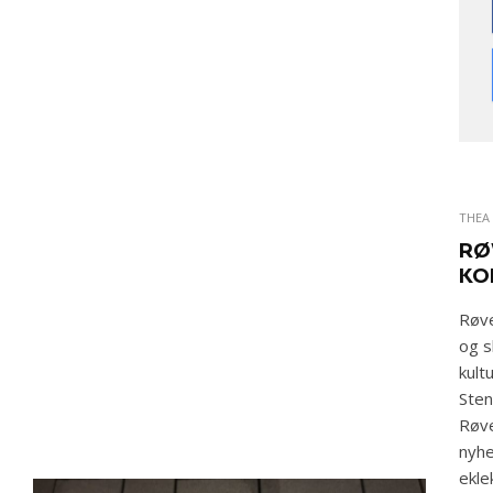
THEA 
RØ
KO
Røve
og s
kult
Sten
Røve
nyhe
ekle