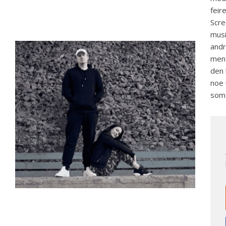
feir
Scre
musi
andr
men 
den 
noe 
som 