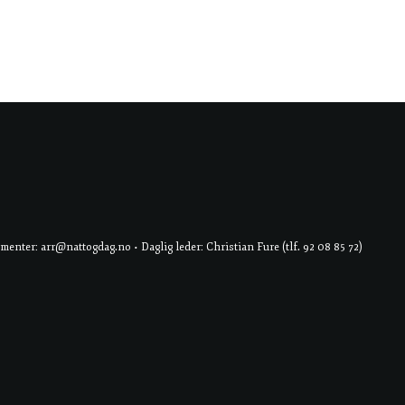
er: arr@nattogdag.no • Daglig leder: Christian Fure (tlf. 92 08 85 72)