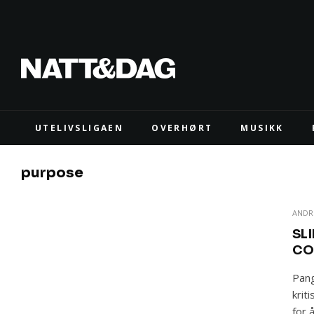
UTELIVSLIGAEN
OVERHØRT
MUSIKK
purpose
ANDR
SL
CO
Pang
krit
for 