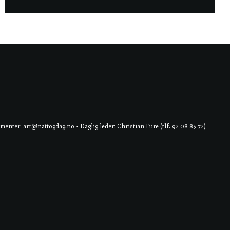
er: arr@nattogdag.no • Daglig leder: Christian Fure (tlf. 92 08 85 72)