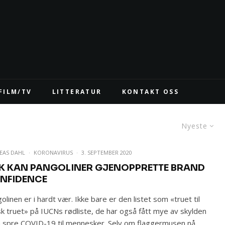
FILM/TV
LITTERATUR
KONTAKT OSS
Nyeste
EAS DAHL
·
KORONAVIRUS
·
3. SEPTEMBER 2020
IK KAN PANGOLINER GJENOPPRETTE BRAND
NFIDENCE
olinen er i hardt vær. Ikke bare er den listet som «truet til
isk truet» på IUCNs rødliste, de har også fått mye av skylden
å spre COVID-19 til mennesker. Selv om flaggermusen nå