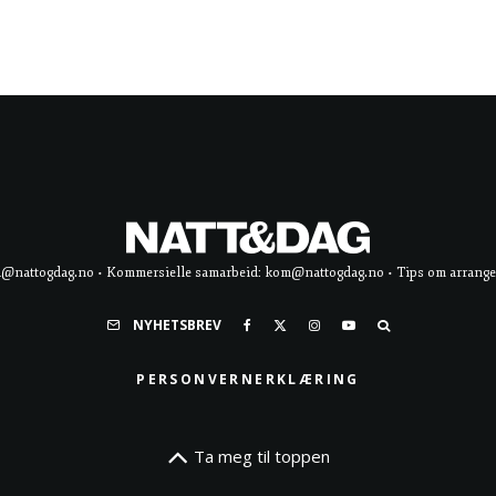
d@nattogdag.no • Kommersielle samarbeid: kom@nattogdag.no • Tips om arrangement
NYHETSBREV
PERSONVERNERKLÆRING
Ta meg til toppen