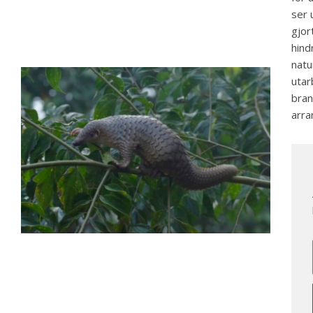
ser 
gjor
hind
natu
utar
bran
arra