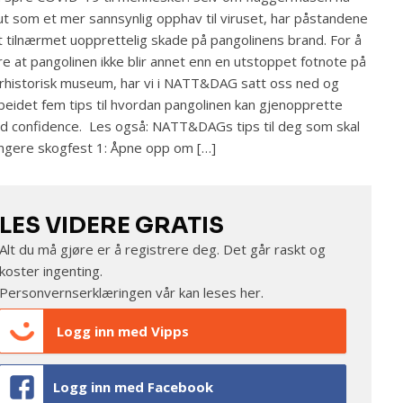
ut som et mer sannsynlig opphav til viruset, har påstandene
t tilnærmet uopprettelig skade på pangolinens brand. For å
re at pangolinen ikke blir annet enn en utstoppet fotnote på
rhistorisk museum, har vi i NATT&DAG satt oss ned og
beidet fem tips til hvordan pangolinen kan gjenopprette
d confidence. Les også: NATT&DAGs tips til deg som skal
ngere skogfest 1: Åpne opp om […]
LES VIDERE GRATIS
Alt du må gjøre er å registrere deg. Det går raskt og
koster ingenting.
Personvernserklæringen vår kan leses
her
.
Logg inn med Vipps
Logg inn med Facebook