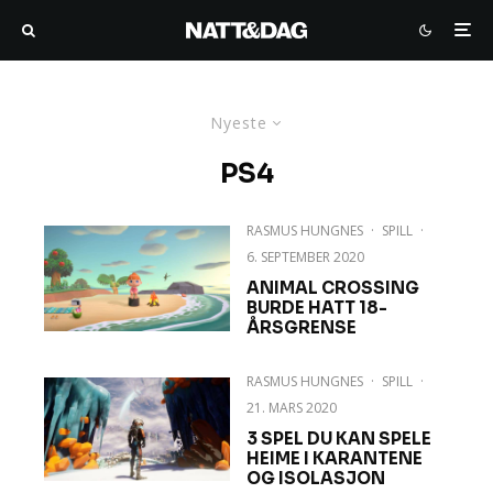
Nyeste
PS4
RASMUS HUNGNES
·
SPILL
·
6. SEPTEMBER 2020
ANIMAL CROSSING
BURDE HATT 18-
ÅRSGRENSE
RASMUS HUNGNES
·
SPILL
·
21. MARS 2020
3 SPEL DU KAN SPELE
HEIME I KARANTENE
OG ISOLASJON