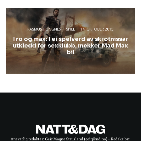
RASMUS HUNGNES
·
SPILL
·
14. OKTOBER 2015
I ro og max: I ei spelverd av skrotnissar
utkledd for sexklubb, mekker Mad Max
bil
Ansvarlig redaktør: Geir Magne Staurland (geir@nd.no) • Redaksjon: