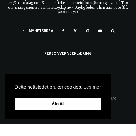
red@nattogdag.no • Kommersielle samarbeid: kom@nattogdag.no • Tips
om arrangementer: arr@nattogdag.no • Daglig leder: Christian Fure (tlf.
92 08 85 72)
NYHETSBREV
PERSONVERNERKLÆRING
Ta meg til toppen
Dette nettstedet bruker cookies.
Les mer
Alle rettigheter reservert • Copyright © Natt & Dag 2023
Ålreit!