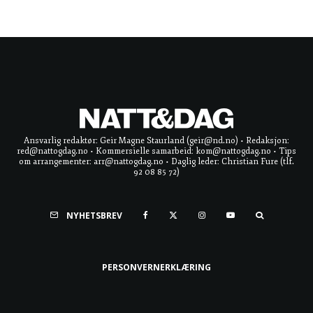
Ansvarlig redaktør: Geir Magne Staurland (geir@nd.no) • Redaksjon:
red@nattogdag.no • Kommersielle samarbeid: kom@nattogdag.no • Tips
om arrangementer: arr@nattogdag.no • Daglig leder: Christian Fure (tlf.
92 08 85 72)
NYHETSBREV
PERSONVERNERKLÆRING