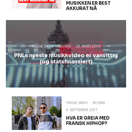
MUSIKKEN ER BEST
AKKURAT NÅ
YNGVE SIKKO
·
MUSIKK
·
25. MARS 2019
PNLs nyeste musikkvideo er vanvittig
(og statsfinansiert)
YNGVE SIKKO
·
MUSIKK
·
6. SEPTEMBER 2017
HVA ER GREIA MED
FRANSK HIPHOP?