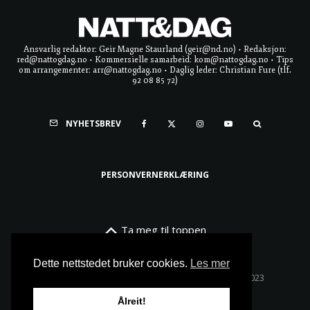
Ansvarlig redaktør: Geir Magne Staurland (geir@nd.no) • Redaksjon:
red@nattogdag.no • Kommersielle samarbeid: kom@nattogdag.no • Tips
om arrangementer: arr@nattogdag.no • Daglig leder: Christian Fure (tlf.
92 08 85 72)
NYHETSBREV
PERSONVERNERKLÆRING
Ta meg til toppen
Dette nettstedet bruker cookies.
Les mer
Alle rettigheter reservert • Copyright © Natt & Dag 2023
Ålreit!