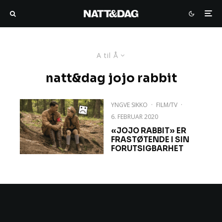
A til Å
natt&dag jojo rabbit
YNGVE SIKKO
·
FILM/TV
·
6. FEBRUAR 2020
«JOJO RABBIT» ER
FRASTØTENDE I SIN
FORUTSIGBARHET