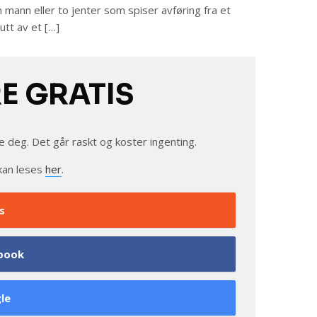
 mann eller to jenter som spiser avføring fra et
utt av et […]
RE GRATIS
e deg. Det går raskt og koster ingenting.
kan leses
her
.
s
book
le