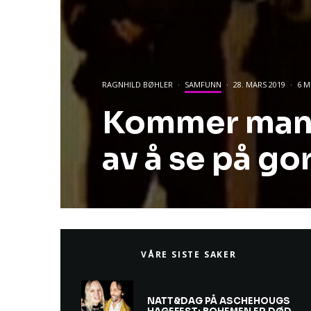
RAGNHILD BØHLER
·
SAMFUNN
·
28. MARS 2019
·
6 M
Kommer man 
av å se på go
VÅRE SISTE SAKER
NATT&DAG PÅ ASCHEHOUGS