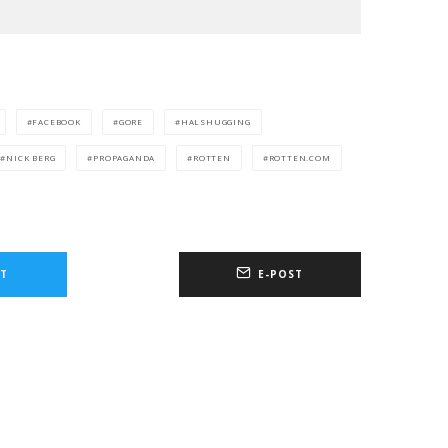
FACEBOOK
GORE
HALSHUGGING
NICK BERG
PROPAGANDA
ROTTEN
ROTTEN.COM
T
E-POST