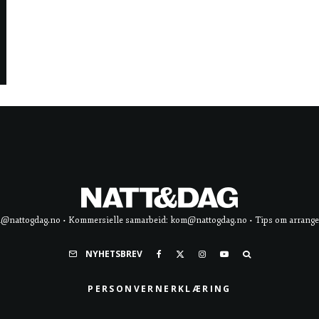
d@nattogdag.no • Kommersielle samarbeid: kom@nattogdag.no • Tips om arrangement
NYHETSBREV
PERSONVERNERKLÆRING