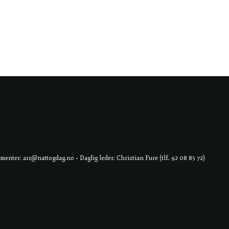
er: arr@nattogdag.no • Daglig leder: Christian Fure (tlf. 92 08 85 72)