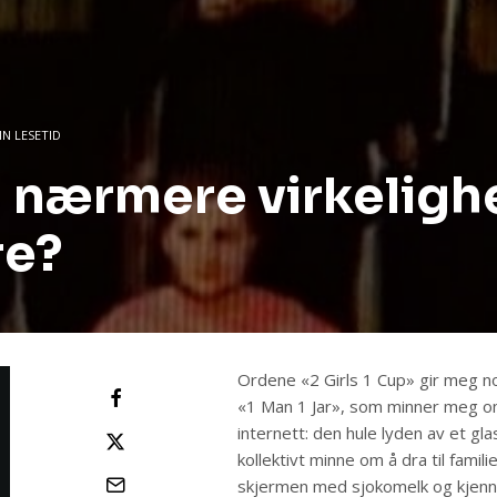
IN LESETID
nærmere virkeligh
re?
Ordene «2 Girls 1 Cup» gir meg n
«1 Man 1 Jar», som minner meg om
internett: den hule lyden av et gl
kollektivt minne om å dra til famil
skjermen med sjokomelk og kjenne 