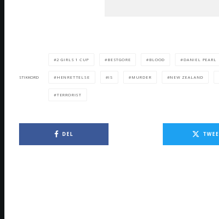
2 GIRLS 1 CUP
BESTGORE
BLOOD
DANIEL PEARL
HENRETTELSE
IS
MURDER
NEW ZEALAND
STIKKORD
TERRORIST
DEL
TWEE