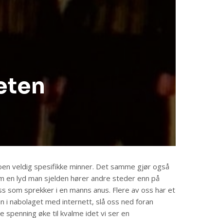
eten
oen veldig spesifikke minner. Det samme gjør også
 en lyd man sjelden hører andre steder enn på
ass som sprekker i en manns anus. Flere av oss har et
ien i nabolaget med internett, slå oss ned foran
spenning øke til kvalme idet vi ser en