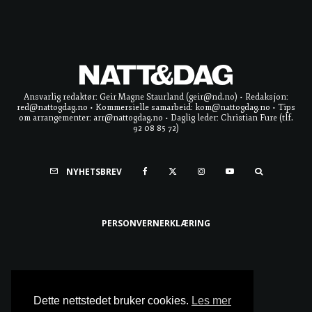
Ansvarlig redaktør: Geir Magne Staurland (geir@nd.no) • Redaksjon:
red@nattogdag.no • Kommersielle samarbeid: kom@nattogdag.no • Tips
om arrangementer: arr@nattogdag.no • Daglig leder: Christian Fure (tlf.
92 08 85 72)
NYHETSBREV
PERSONVERNERKLÆRING
Ta meg til toppen
Dette nettstedet bruker cookies.
Les mer