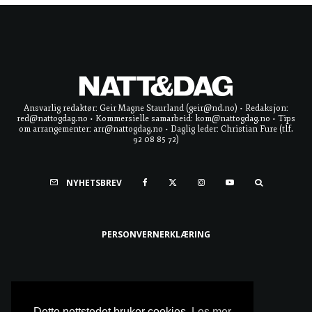
Ansvarlig redaktør: Geir Magne Staurland (geir@nd.no) • Redaksjon:
red@nattogdag.no • Kommersielle samarbeid: kom@nattogdag.no • Tips
om arrangementer: arr@nattogdag.no • Daglig leder: Christian Fure (tlf.
92 08 85 72)
NYHETSBREV
PERSONVERNERKLÆRING
Ta meg til toppen
Dette nettstedet bruker cookies.
Les mer