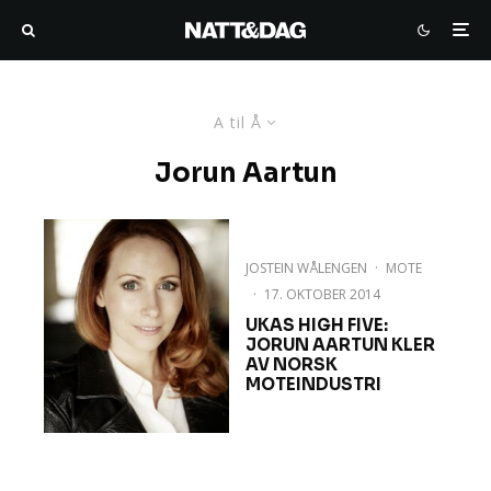
A til Å
Jorun Aartun
JOSTEIN WÅLENGEN
·
MOTE
·
17. OKTOBER 2014
UKAS HIGH FIVE:
JORUN AARTUN KLER
AV NORSK
MOTEINDUSTRI