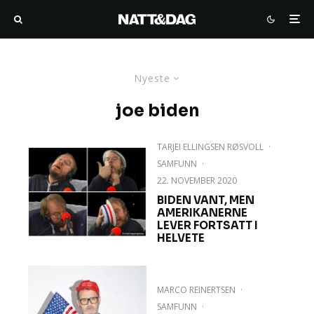
Nyeste
joe biden
TARJEI ELLINGSEN RØSVOLL
·
SAMFUNN
·
22. NOVEMBER 2020
BIDEN VANT, MEN
AMERIKANERNE
LEVER FORTSATT I
HELVETE
MARCO REINERTSEN
·
SAMFUNN
·