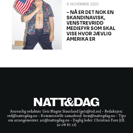
9. NOVEMBER 2020
– NÅ ER DET NOK EN
SKANDINAVISK,
VENSTREVRIDD
MEDIEFYR SOM SKAL
VISE HVOR JÆVLIG
AMERIKA ER
Ansvarlig redaktør: Geir Magne Staurland (geir@nd.no) • Redaksjon:
red@nattogdag.no • Kommersielle samarbeid: kom@nattogdag.no • Tips
om arrangementer: arr@nattogdag.no • Daglig leder: Christian Fure (tlf.
92 08 85 72)