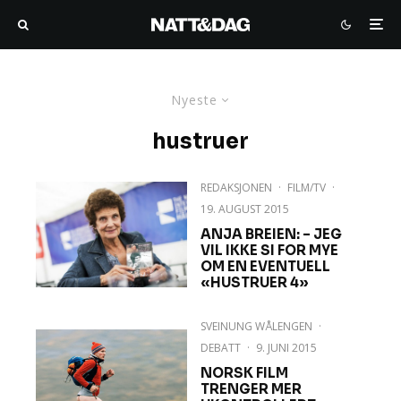
Nyeste
hustruer
REDAKSJONEN
·
FILM/TV
·
19. AUGUST 2015
ANJA BREIEN: – JEG
VIL IKKE SI FOR MYE
OM EN EVENTUELL
«HUSTRUER 4»
SVEINUNG WÅLENGEN
·
DEBATT
·
9. JUNI 2015
NORSK FILM
TRENGER MER