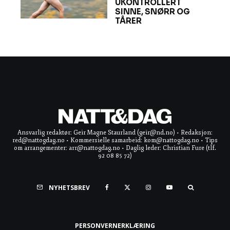
UKONTROLLERT
SINNE, SNØRR OG
TÅRER
Ansvarlig redaktør: Geir Magne Staurland (geir@nd.no) • Redaksjon:
red@nattogdag.no • Kommersielle samarbeid: kom@nattogdag.no • Tips
om arrangementer: arr@nattogdag.no • Daglig leder: Christian Fure (tlf.
92 08 85 72)
NYHETSBREV
PERSONVERNERKLÆRING