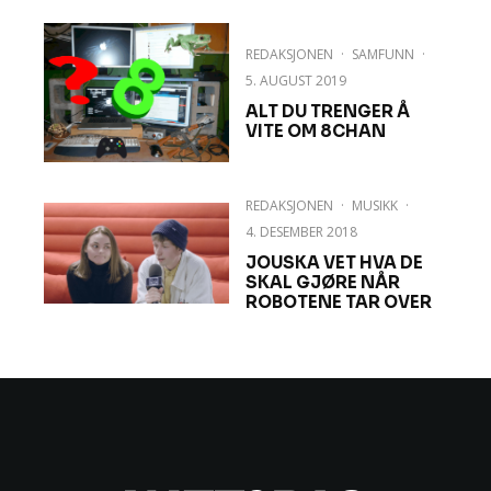
REDAKSJONEN
·
SAMFUNN
·
5. AUGUST 2019
ALT DU TRENGER Å
VITE OM 8CHAN
REDAKSJONEN
·
MUSIKK
·
4. DESEMBER 2018
JOUSKA VET HVA DE
SKAL GJØRE NÅR
ROBOTENE TAR OVER