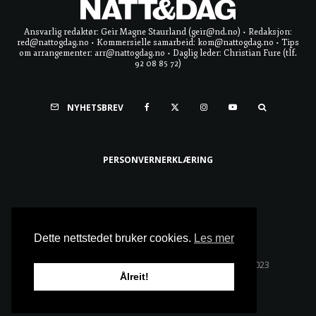
Ansvarlig redaktør: Geir Magne Staurland (geir@nd.no) • Redaksjon:
red@nattogdag.no • Kommersielle samarbeid: kom@nattogdag.no • Tips
om arrangementer: arr@nattogdag.no • Daglig leder: Christian Fure (tlf.
92 08 85 72)
NYHETSBREV
PERSONVERNERKLÆRING
Ta meg til toppen
Dette nettstedet bruker cookies.
Les mer
Alle rettigheter reservert • Copyright © Natt & Dag 2023
Ålreit!