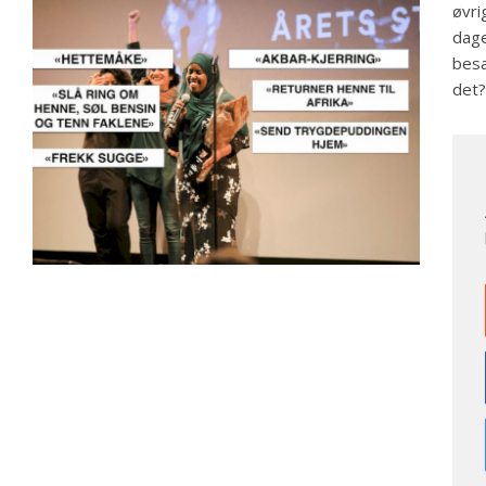
øvri
dage
besa
det?