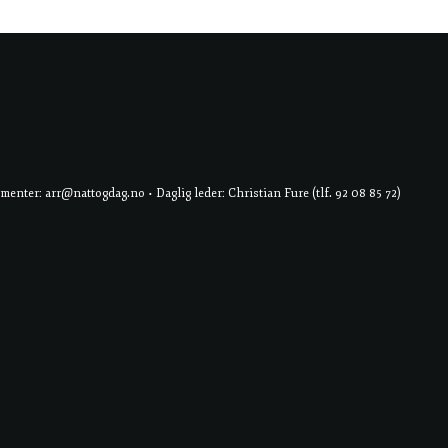
er: arr@nattogdag.no • Daglig leder: Christian Fure (tlf. 92 08 85 72)