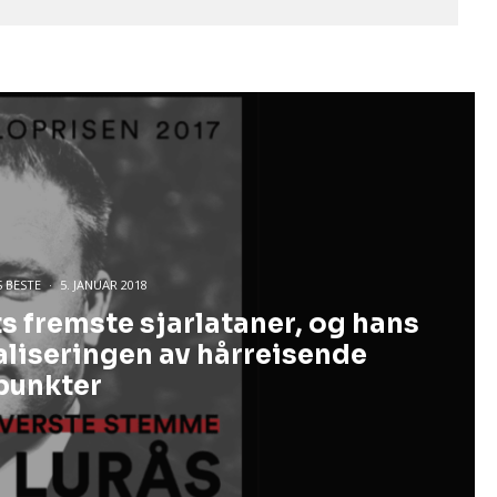
 BESTE
·
5. JANUAR 2018
ts fremste sjarlataner, og hans
aliseringen av hårreisende
punkter