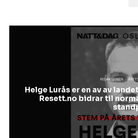
REDAKSJONEN
·
ÅRETS
Helge Lurås er en av av lande
Resett.no bidrar til norm
stand