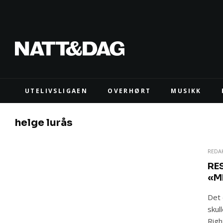
UTELIVSLIGAEN
OVERHØRT
MUSIKK
helge lurås
REDA
RES
«M
Det 
skul
Righ