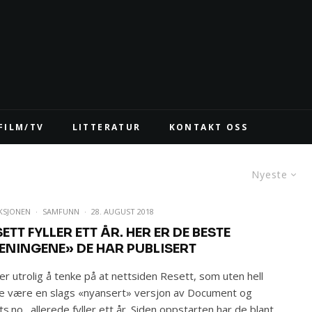
FILM/TV
LITTERATUR
KONTAKT OSS
Nyeste
KSJONEN
·
SAMFUNN
·
28. AUGUST 2018
ETT FYLLER ETT ÅR. HER ER DE BESTE
ENINGENE» DE HAR PUBLISERT
er utrolig å tenke på at nettsiden Resett, som uten hell
le være en slags «nyansert» versjon av Document og
ts.no., allerede fyller ett år. Siden oppstarten har de blant