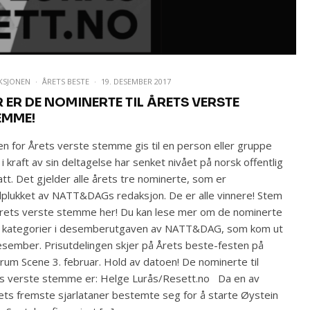
KSJONEN
·
ÅRETS BESTE
·
19. DESEMBER 2017
R ER DE NOMINERTE TIL ÅRETS VERSTE
EMME!
en for Årets verste stemme gis til en person eller gruppe
i kraft av sin deltagelse har senket nivået på norsk offentlig
tt. Det gjelder alle årets tre nominerte, som er
plukket av NATT&DAGs redaksjon. De er alle vinnere! Stem
rets verste stemme her! Du kan lese mer om de nominerte
le kategorier i desemberutgaven av NATT&DAG, som kom ut
esember. Prisutdelingen skjer på Årets beste-festen på
rum Scene 3. februar. Hold av datoen! De nominerte til
s verste stemme er: Helge Lurås/Resett.no Da en av
ets fremste sjarlataner bestemte seg for å starte Øystein