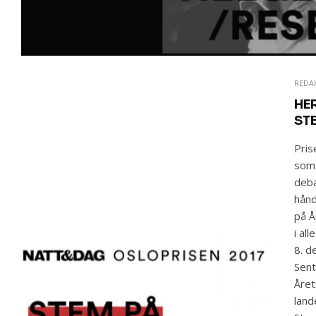
REDA
HE
ST
Pris
som 
deba
hånd
på Å
i al
8. d
Sent
Året
land