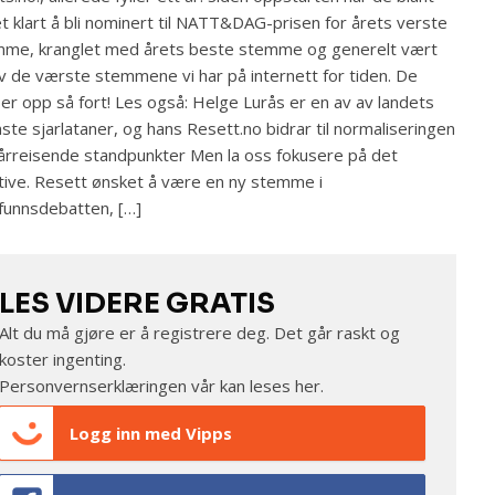
t klart å bli nominert til NATT&DAG-prisen for årets verste
me, kranglet med årets beste stemme og generelt vært
v de værste stemmene vi har på internett for tiden. De
er opp så fort! Les også: Helge Lurås er en av av landets
ste sjarlataner, og hans Resett.no bidrar til normaliseringen
årreisende standpunkter Men la oss fokusere på det
tive. Resett ønsket å være en ny stemme i
unnsdebatten, […]
LES VIDERE GRATIS
Alt du må gjøre er å registrere deg. Det går raskt og
koster ingenting.
Personvernserklæringen vår kan leses
her
.
Logg inn med Vipps