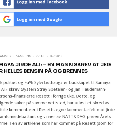
Logg inn med Facebook
Logg inn med Google
WAMMER
·
SAMFUNN
·
27. FEBRUAR 2018
MAYA JIRDE ALI: – EN MANN SKREV AT JEG
R HELLES BENSIN PÅ OG BRENNES
k politiet og Fu*k Sylvi Listhaug» er budskapet til Sumaya
e Ali» skrev Øystein Stray Spetalen- og Jan Haudemann-
rsens-finansierte Resett i forrige uke. Dette, og
lgende saker på samme nettsted, har utløst et skred av
fulle kommentarer i Resetts egne kommentarfelt mot Jirde
 samfunnsdebattant og vinner av NATT&DAG-prisen Årets
me. I en av artiklene som har kommet på Resett (som for