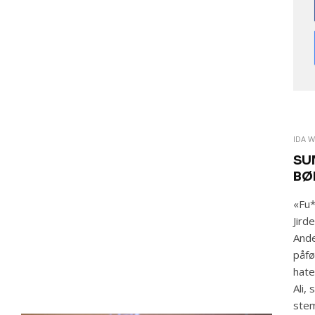
IDA 
SU
BØ
«Fu*
Jird
Ande
påfø
hate
Ali,
stem