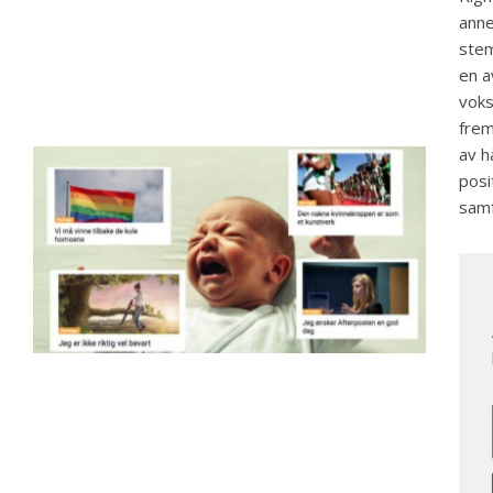
anne
stem
en a
voks
frem
av h
posi
samf