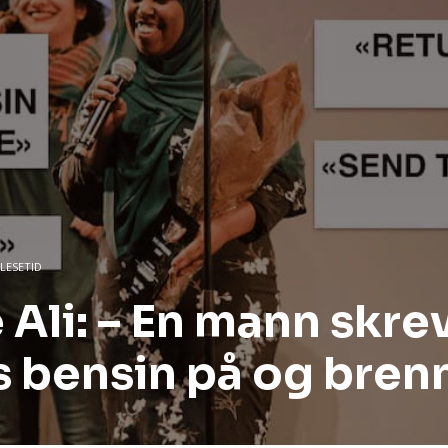
 LESETID
Ali: – En mann skrev
es bensin på og bren