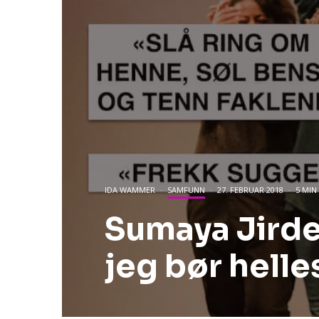
IDA WAMMER
·
SAMFUNN
·
27. FEBRUAR 2018
·
5 MIN
Sumaya Jirde 
jeg bør hell