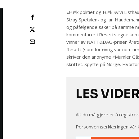
«Fu*k politiet og Fu*k Sylvi Listh
Stray Spetalen- og Jan Haudemann
og påfølgende saker på samme nett
kommentarer i Resetts egne komm
vinner av NATT&DAG-prisen Årets
Resett (som for øvrig var nomine
skriver den anonyme «Mumler Gåseg
skrittet. Spytte på Norge. Hvorfor
LES VIDE
Alt du må gjøre er å registrer
Personvernserklæringen vår 