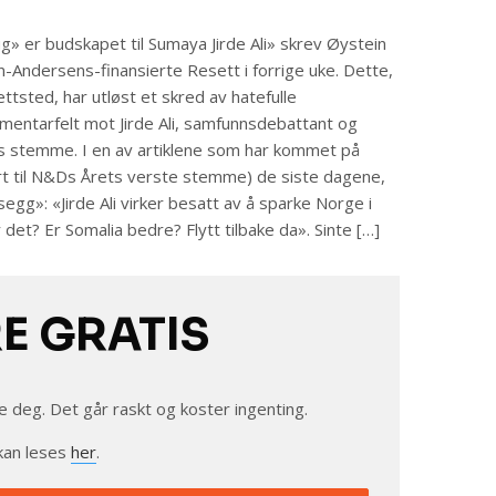
aug» er budskapet til Sumaya Jirde Ali» skrev Øystein
-Andersens-finansierte Resett i forrige uke. Dette,
sted, har utløst et skred av hatefulle
entarfelt mot Jirde Ali, samfunnsdebattant og
 stemme. I en av artiklene som har kommet på
rt til N&Ds Årets verste stemme) de siste dagene,
g»: «Jirde Ali virker besatt av å sparke Norge i
 det? Er Somalia bedre? Flytt tilbake da». Sinte […]
RE GRATIS
e deg. Det går raskt og koster ingenting.
kan leses
her
.