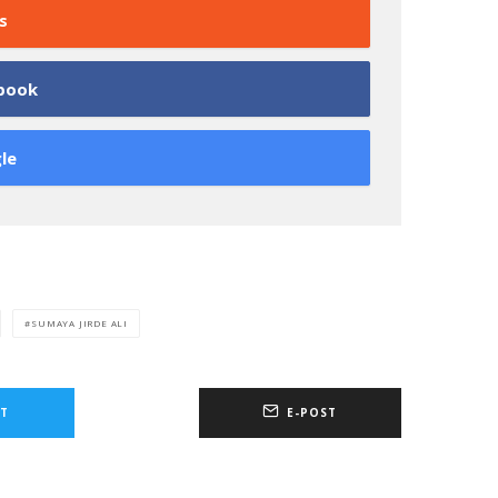
s
book
le
SUMAYA JIRDE ALI
T
E-POST