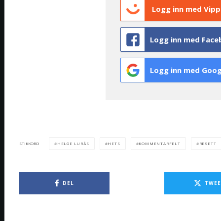
Logg inn med Vipp
Logg inn med Face
Logg inn med Goog
HELGE LURÅS
HETS
KOMMENTARFELT
RESETT
STIKKORD
DEL
TWEE