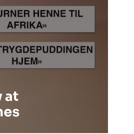
 at
nes