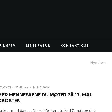
FILM/TV
LITTERATUR
KONTAKT OSS
Nyeste
KSJONEN
·
SAMFUNN
·
14. MAI 2019
R ER MENNESKENE DU MØTER PÅ 17. MAI-
OKOSTEN
ulerer med dagen, Norge! Det er straks 17. mai, og det