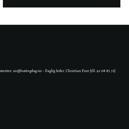
er: arr@nattogdag.no • Daglig leder: Christian Fure (tlf. 92 08 85 72)