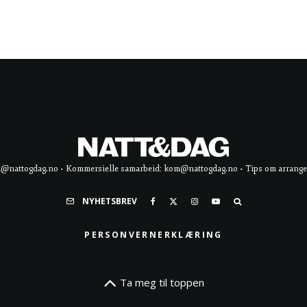
d@nattogdag.no • Kommersielle samarbeid: kom@nattogdag.no • Tips om arrangement
NYHETSBREV
PERSONVERNERKLÆRING
Ta meg til toppen