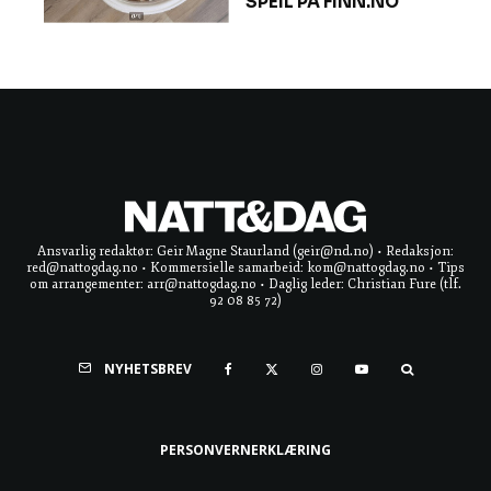
SPEIL PÅ FINN.NO
Ansvarlig redaktør: Geir Magne Staurland (geir@nd.no) • Redaksjon:
red@nattogdag.no • Kommersielle samarbeid: kom@nattogdag.no • Tips
om arrangementer: arr@nattogdag.no • Daglig leder: Christian Fure (tlf.
92 08 85 72)
NYHETSBREV
PERSONVERNERKLÆRING