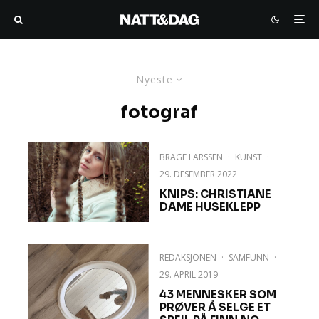
Nyeste
fotograf
BRAGE LARSSEN
·
KUNST
·
29. DESEMBER 2022
KNIPS: CHRISTIANE
DAME HUSEKLEPP
REDAKSJONEN
·
SAMFUNN
·
29. APRIL 2019
43 MENNESKER SOM
PRØVER Å SELGE ET