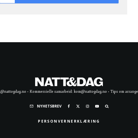
d@nattogdag.no • Kommersielle samarbeid: kom@nattogdag.no • Tips om arrangement
NYHETSBREV
PERSONVERNERKLÆRING