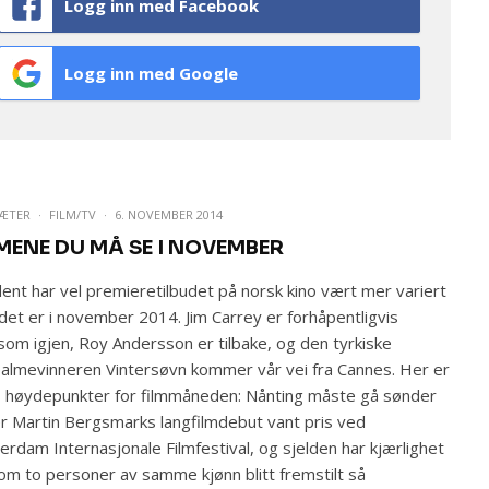
Logg inn med Facebook
Logg inn med Google
SÆTER
·
FILM/TV
·
6. NOVEMBER 2014
LMENE DU MÅ SE I NOVEMBER
dent har vel premieretilbudet på norsk kino vært mer variert
det er i november 2014. Jim Carrey er forhåpentligvis
om igjen, Roy Andersson er tilbake, og den tyrkiske
palmevinneren Vintersøvn kommer vår vei fra Cannes. Her er
 høydepunkter for filmmåneden: Nånting måste gå sønder
r Martin Bergsmarks langfilmdebut vant pris ved
erdam Internasjonale Filmfestival, og sjelden har kjærlighet
om to personer av samme kjønn blitt fremstilt så