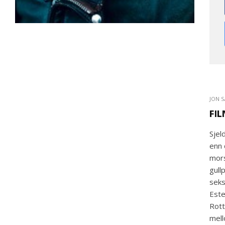
JON 
FI
Sjel
enn 
mors
gull
seks
Este
Rott
mell