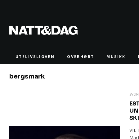
UTELIVSLIGAEN
OVERHØRT
MUSIKK
bergsmark
SVEI
ES
UN
SK
VIL
Mart