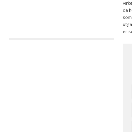
virk
da h
somm
utga
er s