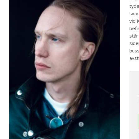
tyde
svar
vid 
befi
står
side
buss
avst