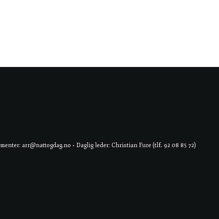
er: arr@nattogdag.no • Daglig leder: Christian Fure (tlf. 92 08 85 72)