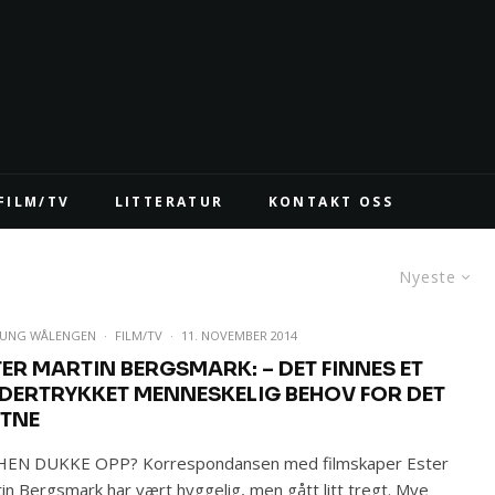
FILM/TV
LITTERATUR
KONTAKT OSS
Nyeste
NUNG WÅLENGEN
·
FILM/TV
·
11. NOVEMBER 2014
TER MARTIN BERGSMARK: – DET FINNES ET
DERTRYKKET MENNESKELIG BEHOV FOR DET
ITNE
 HEN DUKKE OPP? Korrespondansen med filmskaper Ester
in Bergsmark har vært hyggelig, men gått litt tregt. Mye