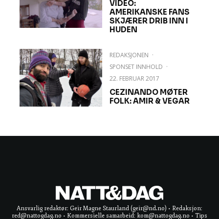
VIDEO:
AMERIKANSKE FANS
SKJÆRER DRIB INN I
HUDEN
REDAKSJONEN
·
SPONSET INNHOLD
·
22. FEBRUAR 2017
CEZINANDO MØTER
FOLK: AMIR & VEGAR
Ansvarlig redaktør: Geir Magne Staurland (geir@nd.no) • Redaksjon:
red@nattogdag.no • Kommersielle samarbeid: kom@nattogdag.no • Tips