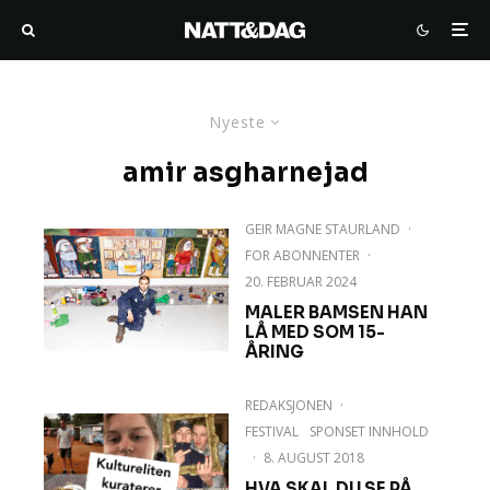
Nyeste
amir asgharnejad
GEIR MAGNE STAURLAND
·
FOR ABONNENTER
·
20. FEBRUAR 2024
MALER BAMSEN HAN
LÅ MED SOM 15-
ÅRING
REDAKSJONEN
·
FESTIVAL
SPONSET INNHOLD
·
8. AUGUST 2018
HVA SKAL DU SE PÅ