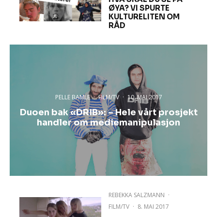
ØYA? VI SPURTE
KULTURELITEN OM
RÅD
PELLE BAMLE
·
FILM/TV
·
10. MAI 2017
Duoen bak «DRIB»: – Hele vårt prosjekt
handler om mediemanipulasjon
REBEKKA SALZMANN
·
FILM/TV
·
8. MAI 2017