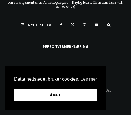
om arrangementer: arr@nattogdag.no • Daglig leder: Christian Fure (tlf.
92 08 85 72)
NYHETSBREV
PERSONVERNERKLÆRING
Ta meg til toppen
Dette nettstedet bruker cookies.
Les mer
Alle rettigheter reservert • Copyright © Natt & Dag 2023
Ålreit!