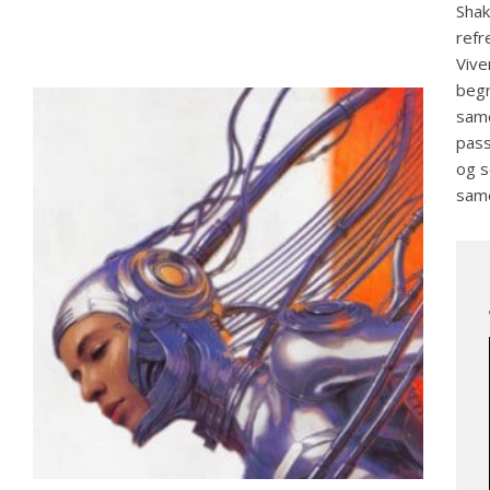
Shak
refr
Vive
begr
same
pass
og s
same