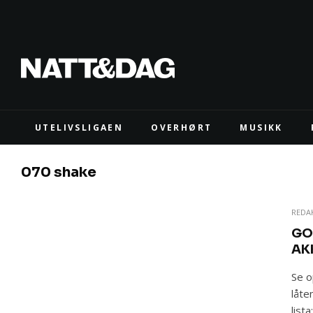
UTELIVSLIGAEN
OVERHØRT
MUSIKK
070 shake
REDA
GO
AK
Se o
låte
lista