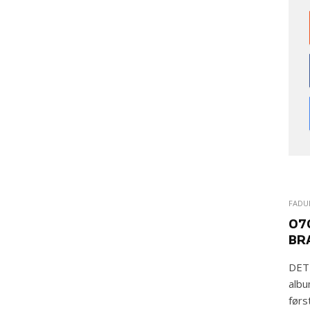
FAD
07
BR
DET
albu
førs