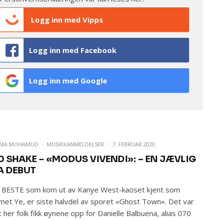
Logg inn med Vipps
Logg inn med Facebook
Logg inn med Google
UMA MOHAMUD
·
MUSIKKANMELDELSER
·
7. FEBRUAR 2020
0 SHAKE – «MODUS VIVENDI»: – EN JÆVLIG
A DEBUT
 BESTE som kom ut av Kanye West-kaoset kjent som
met Ye, er siste halvdel av sporet «Ghost Town». Det var
t her folk fikk øynene opp for Danielle Balbuena, alias 070