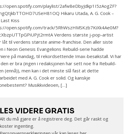
s://open.spotify.com/playlist/2afw8eDbyJdkp1I5zAogZF?
2hgQtjkbTTOHD7USeH81OQ Hikaru Utada, A. G. Cook –
Last Kiss
ps://open.spotify.com/track/5RhWszHMSKzb7KiXk4Ae0M?
cXbzpUTTpGPiUPjt2rmtA Verdens største j-pop-artist
r låt til verdens største anime-franchise. Den aller siste
en i Neon Genesis Evangelions Rebuild-serie hadde
iere på mandag, til rekordsettende Imax-besøkstall. Vi har
 den er bra (ingen i redaksjonen har sett noe fra Rebuild-
en (ennå)), men kan i det minste slå fast at dette
rbeidet med A. G. Cook er solid. Og kanskje
bnebestemt? Musikkvideoen, […]
LES VIDERE GRATIS
Alt du må gjøre er å registrere deg. Det går raskt og
koster ingenting.
Personvernserklæringen vår kan leses
her
.