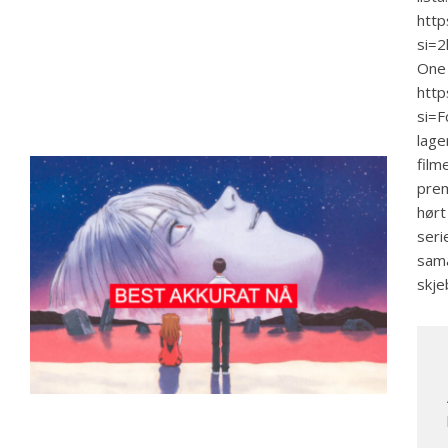
http
si=
One 
htt
si=F
lage
film
prem
hørt
seri
sama
skje