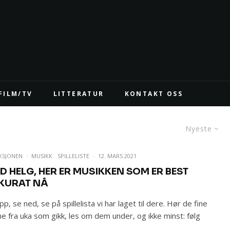
FILM/TV
LITTERATUR
KONTAKT OSS
Nyeste
KSJONEN
·
MUSIKK
SPILLELISTE
·
12. MARS 2021
D HELG, HER ER MUSIKKEN SOM ER BEST
KURAT NÅ
pp, se ned, se på spillelista vi har laget til dere. Hør de fine
ne fra uka som gikk, les om dem under, og ikke minst: følg
: