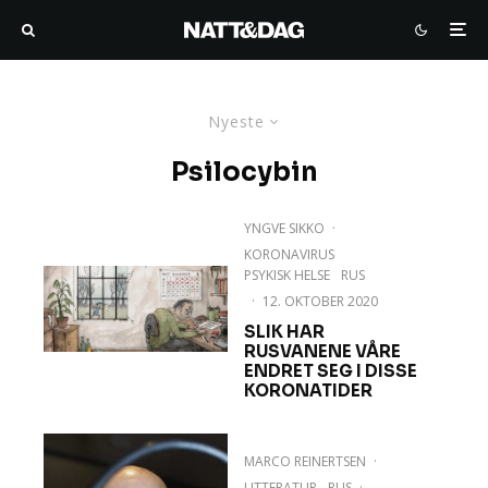
Nyeste
Psilocybin
YNGVE SIKKO
·
KORONAVIRUS
PSYKISK HELSE
RUS
·
12. OKTOBER 2020
SLIK HAR
RUSVANENE VÅRE
ENDRET SEG I DISSE
KORONATIDER
MARCO REINERTSEN
·
LITTERATUR
RUS
·