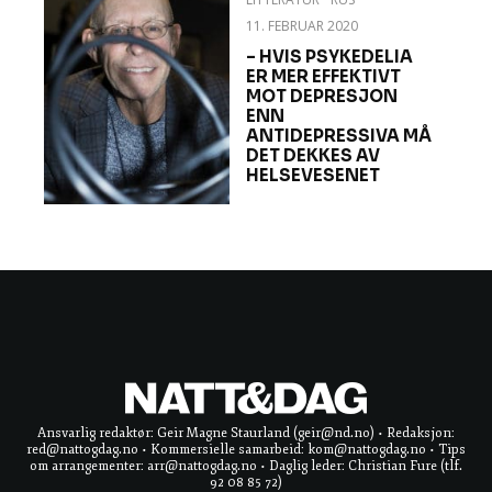
11. FEBRUAR 2020
– HVIS PSYKEDELIA
ER MER EFFEKTIVT
MOT DEPRESJON
ENN
ANTIDEPRESSIVA MÅ
DET DEKKES AV
HELSEVESENET
Ansvarlig redaktør: Geir Magne Staurland (geir@nd.no) • Redaksjon:
red@nattogdag.no • Kommersielle samarbeid: kom@nattogdag.no • Tips
om arrangementer: arr@nattogdag.no • Daglig leder: Christian Fure (tlf.
92 08 85 72)