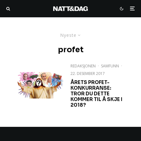
Nyeste
profet
REDAKSJONEN
·
SAMFUNN
·
22. DESEMBER 2017
ÅRETS PROFET-
KONKURRANSE:
TROR DU DETTE
KOMMER TIL Å SKJE I
2018?