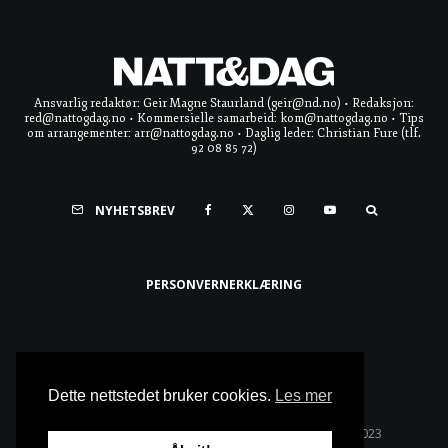
Ansvarlig redaktør: Geir Magne Staurland (geir@nd.no) • Redaksjon:
red@nattogdag.no • Kommersielle samarbeid: kom@nattogdag.no • Tips
om arrangementer: arr@nattogdag.no • Daglig leder: Christian Fure (tlf.
92 08 85 72)
NYHETSBREV
PERSONVERNERKLÆRING
Ta meg til toppen
Dette nettstedet bruker cookies.
Les mer
Alle rettigheter reservert • Copyright © Natt & Dag 2023