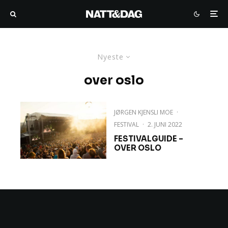
Nyeste
over oslo
JØRGEN KJENSLI MOE
·
FESTIVAL
·
2. JUNI 2022
FESTIVALGUIDE –
OVER OSLO