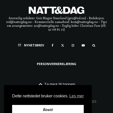
Ansvarlig redaktør: Geir Magne Staurland (geir@nd.no) • Redaksjon:
red@nattogdag.no • Kommersielle samarbeid: kom@nattogdag.no • Tips
om arrangementer: arr@nattogdag.no • Daglig leder: Christian Fure (tlf.
92 08 85 72)
NYHETSBREV
PERSONVERNERKLÆRING
Ta meg til toppen
Dette nettstedet bruker cookies.
Les mer
Alle rettigheter reservert • Copyright © Natt & Dag 2023
Ålreit!