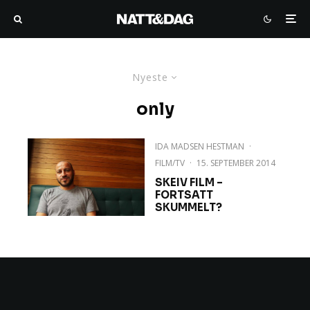
Nyeste
only
IDA MADSEN HESTMAN
·
FILM/TV
·
15. SEPTEMBER 2014
SKEIV FILM –
FORTSATT
SKUMMELT?