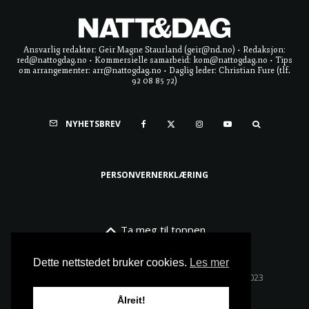
Ansvarlig redaktør: Geir Magne Staurland (geir@nd.no) • Redaksjon:
red@nattogdag.no • Kommersielle samarbeid: kom@nattogdag.no • Tips
om arrangementer: arr@nattogdag.no • Daglig leder: Christian Fure (tlf.
92 08 85 72)
NYHETSBREV
PERSONVERNERKLÆRING
Ta meg til toppen
Dette nettstedet bruker cookies.
Les mer
Alle rettigheter reservert • Copyright © Natt & Dag 2023
Ålreit!