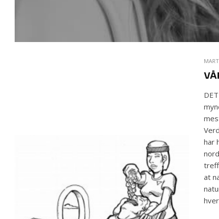
MART
VÅ
DET 
mynd
mest
Verd
har 
nord
tref
at n
natu
hver