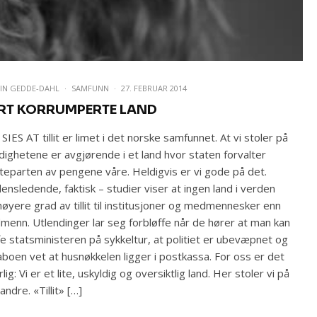
IN GEDDE-DAHL
·
SAMFUNN
·
27. FEBRUAR 2014
RT KORRUMPERTE LAND
SIES AT tillit er limet i det norske samfunnet. At vi stoler på
ighetene er avgjørende i et land hvor staten forvalter
eparten av pengene våre. Heldigvis er vi gode på det.
ensledende, faktisk – studier viser at ingen land i verden
høyere grad av tillit til institusjoner og medmennesker enn
menn. Utlendinger lar seg forbløffe når de hører at man kan
fe statsministeren på sykkeltur, at politiet er ubevæpnet og
aboen vet at husnøkkelen ligger i postkassa. For oss er det
rlig: Vi er et lite, uskyldig og oversiktlig land. Her stoler vi på
andre. «Tillit» […]