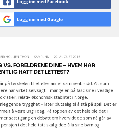
Logg inn med Facebook
Logg inn med Google
EIR HOLLJEN THON
·
SAMFUNN
·
22. AUGUST 2016
G VS. FORELDRENE DINE – HVEM HAR
ENTLIG HATT DET LETTEST?
tår på terskelen til et eller annet sammenbrudd. Alt som
igere har virket selvsagt – mangelen på fascisme i vestlige
kratier, relativ økonomisk stabilitet i Norge,
nleggende trygghet – later plutselig til å stå på spill. Det er
melt å være ung i dag. På toppen av det hele ble det i
er satt i gang en debatt om hvorvidt de som nå går av
pensjon i det hele tatt skal gidde å la sine barn og