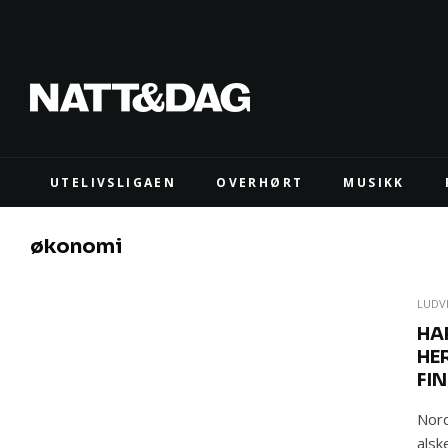
UTELIVSLIGAEN
OVERHØRT
MUSIKK
økonomi
LUDV
HA
HE
FI
Nor
alsk