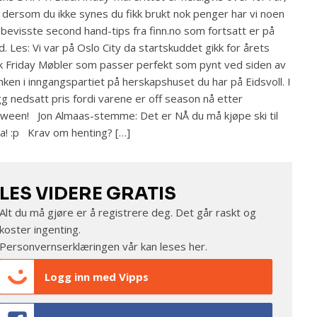
dersom du ikke synes du fikk brukt nok penger har vi noen
øbevisste second hand-tips fra finn.no som fortsatt er på
ud. Les: Vi var på Oslo City da startskuddet gikk for årets
k Friday Møbler som passer perfekt som pynt ved siden av
nken i inngangspartiet på herskapshuset du har på Eidsvoll. I
egg nedsatt pris fordi varene er off season nå etter
oween! Jon Almaas-stemme: Det er NÅ du må kjøpe ski til
a! :p Krav om henting? […]
LES VIDERE GRATIS
Alt du må gjøre er å registrere deg. Det går raskt og
koster ingenting.
Personvernserklæringen vår kan leses
her
.
Logg inn med Vipps