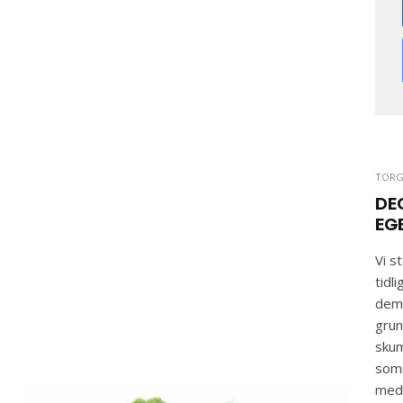
TORG
DE
EG
Vi s
tidl
demo
grun
skum
somm
med 