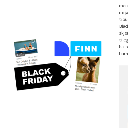
men 
milj
tilb
Blac
skje
till
hall
barn