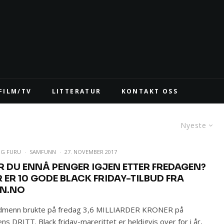
FILM/TV
LITTERATUR
KONTAKT OSS
Nyeste
IG FURU
·
SAMFUNN
·
27. NOVEMBER 2017
R DU ENNÅ PENGER IGJEN ETTER FREDAGEN?
R ER 10 GODE BLACK FRIDAY-TILBUD FRA
NN.NO
dmenn brukte på fredag 3,6 MILLIARDER KRONER på
ens DRITT. Black friday-marerittet er heldigvis over for i år,