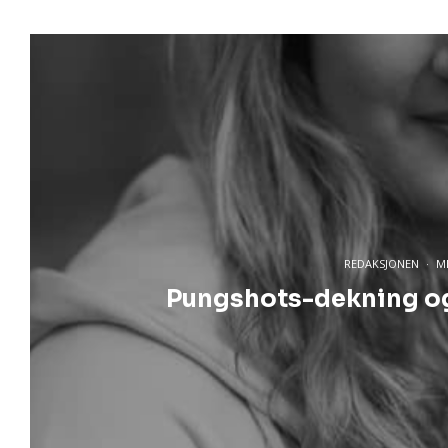
REDAKSJONEN
·
M
Pungshots-dekning og 