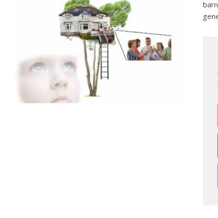
barn
gene