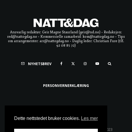
Ansvarlig redaktør: Geir Magne Staurland (geir@nd.no) • Redaksjon:
red@nattogdag.no • Kommersielle samarbeid: kom@nattogdag.no • Tips
om arrangementer: arr@nattogdag.no • Daglig leder: Christian Fure (tlf.
92 08 85 72)
NYHETSBREV
PERSONVERNERKLÆRING
Ta meg til toppen
Dette nettstedet bruker cookies.
Les mer
Alle rettigheter reservert • Copyright © Natt & Dag 2023