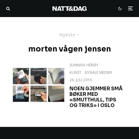
Nyeste
morten vågen jensen
SUNNIVA HERØY
·
KUNST
SOSIALE MEDIER
·
26. JULI 2016
NOEN GJEMMER SMÅ
BØKER MED
«SMUTTHULL, TIPS
OG TRIKS» I OSLO