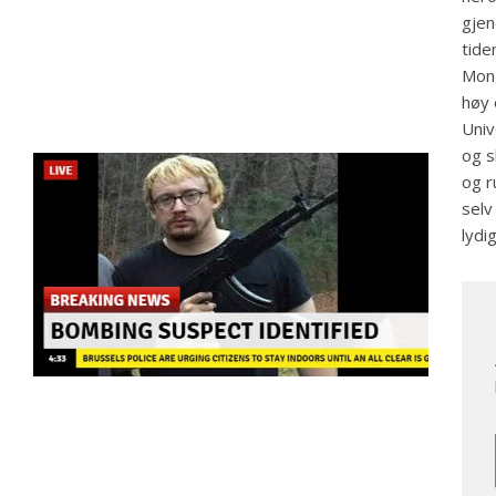
gjen
tide
Mong
høy 
Univ
og s
og r
selv
lydi