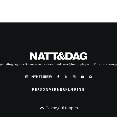
d@nattogdag.no • Kommersielle samarbeid: kom@nattogdag.no • Tips om arrangement
NYHETSBREV
PERSONVERNERKLÆRING
Ta meg til toppen