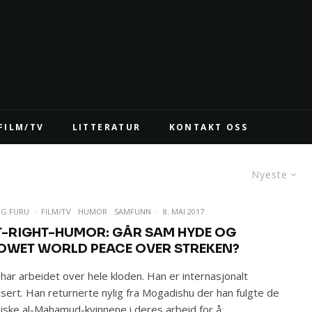
FILM/TV
LITTERATUR
KONTAKT OSS
Nyeste
IG FURU
·
FILM/TV
HUMOR
SAMFUNN
·
8. MAI 2017
T-RIGHT-HUMOR: GÅR SAM HYDE OG
OWET WORLD PEACE OVER STREKEN?
har arbeidet over hele kloden. Han er internasjonalt
isert. Han returnerte nylig fra Mogadishu der han fulgte de
iske al-Mahamud-kvinnene i deres arbeid for å