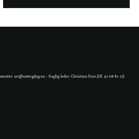
er: arr@nattogdag.no • Daglig leder: Christian Fure (tlf. 92 08 85 72)