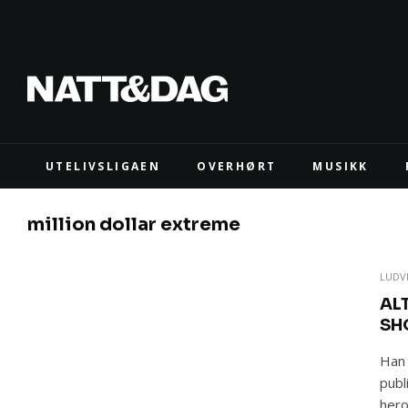
UTELIVSLIGAEN
OVERHØRT
MUSIKK
million dollar extreme
LUDV
AL
SH
Han 
publ
hero