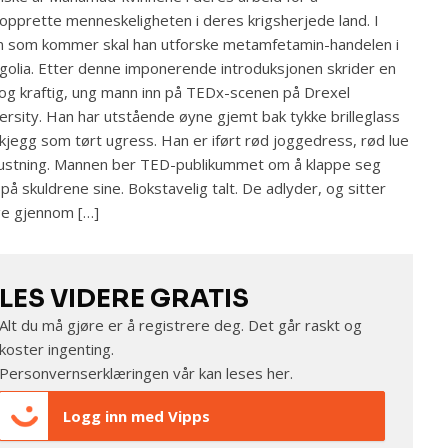
opprette menneskeligheten i deres krigsherjede land. I
n som kommer skal han utforske metamfetamin-handelen i
olia. Etter denne imponerende introduksjonen skrider en
og kraftig, ung mann inn på TEDx-scenen på Drexel
ersity. Han har utstående øyne gjemt bak tykke brilleglass
kjegg som tørt ugress. Han er iført rød joggedress, rød lue
ustning. Mannen ber TED-publikummet om å klappe seg
 på skuldrene sine. Bokstavelig talt. De adlyder, og sitter
ge gjennom […]
LES VIDERE GRATIS
Alt du må gjøre er å registrere deg. Det går raskt og
koster ingenting.
Personvernserklæringen vår kan leses
her
.
Logg inn med Vipps