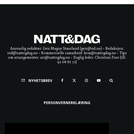
Ansvarlig redaktør: Geir Magne Staurland (geir@nd.no) • Redaksjon:
red@nattogdag.no • Kommersielle samarbeid: kom@nattogdag.no • Tips
om arrangementer: arr@nattogdag.no • Daglig leder: Christian Fure (tlf.
92 08 85 72)
NYHETSBREV
PERSONVERNERKLÆRING
Ta meg til toppen