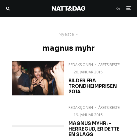
Nyeste
magnus myhr
REDAKSJONEN
·
ÅRETS BESTE
·
26. JANUAR 2015
BILDER FRA
TRONDHEIMPRISEN
2014
REDAKSJONEN
·
ÅRETS BESTE
·
19. JANUAR 2015
MAGNUS MYHR: –
HERREGUD, ER DETTE
EN SLAGS