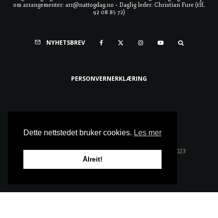
om arrangementer: arr@nattogdag.no • Daglig leder: Christian Fure (tlf.
92 08 85 72)
NYHETSBREV
PERSONVERNERKLÆRING
Ta meg til toppen
Dette nettstedet bruker cookies.
Les mer
Alle rettigheter reservert • Copyright © Natt & Dag 2023
Ålreit!