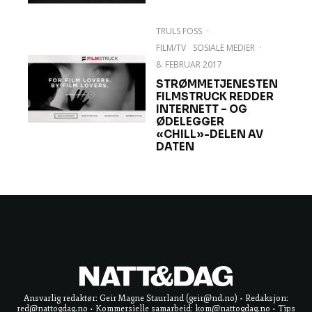
TRULS FOSS
·
FILM/TV
SOSIALE MEDIER
·
8. FEBRUAR 2017
STRØMMETJENESTEN
FILMSTRUCK REDDER
INTERNETT – OG
ØDELEGGER
«CHILL»-DELEN AV
DATEN
Ansvarlig redaktør: Geir Magne Staurland (geir@nd.no) • Redaksjon:
red@nattogdag.no • Kommersielle samarbeid: kom@nattogdag.no • Tips