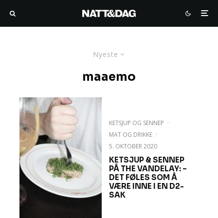
Nyeste
maaemo
KETSJUP OG SENNEP
·
MAT OG DRIKKE
·
5. OKTOBER 2020
KETSJUP & SENNEP
PÅ THE VANDELAY: –
DET FØLES SOM Å
VÆRE INNE I EN D2-
SAK