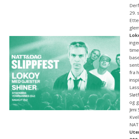
Derf
29. 
Ette
gle
Lok
inge
time
base
sent
fra 
insp
Lass
Sløt
og g
Jimi
Kvel
NAT
Ute