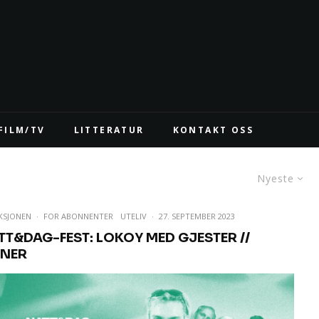
FILM/TV
LITTERATUR
KONTAKT OSS
Nyeste
KSJONEN
·
FOR ABONNENTER
UTELIV
·
27. SEPTEMBER 2023
TT&DAG-FEST: LOKOY MED GJESTER //
INER