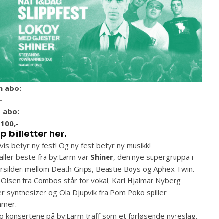
n abo:
-
 abo:
100,-
p billetter her.
vis betyr ny fest! Og ny fest betyr ny musikk!
aller beste fra by:Larm var
Shiner
, den nye supergruppa i
rsilden mellom Death Grips, Beastie Boys og Aphex Twin.
 Olsen fra Combos står for vokal, Karl Hjalmar Nyberg
ler synthesizer og Ola Djupvik fra Pom Poko spiller
mmer.
o konsertene på by:Larm traff som et forløsende nyreslag.