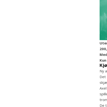
Ute
200,
Med
Kun 
Kjø
Ny a
Det 
skjæ
Axel
spil
tro
De t