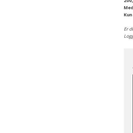
200,
Med
Kun 
Er d
Logg