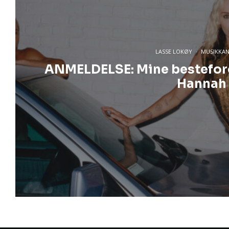
LASSE LOKØY
·
MUSIKKA
ANMELDELSE: Mine bestefore
Hannah