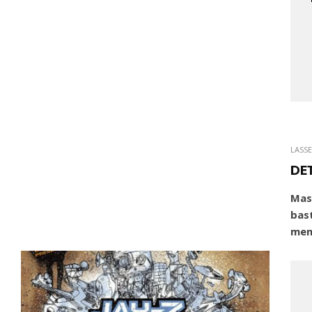
LASS
DE
Mas
bas
men 