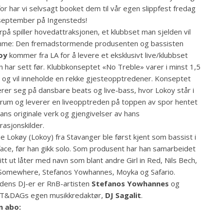
or har vi selvsagt booket dem til vår egen slippfest fredag
september på Ingensteds!
rpå spiller hovedattraksjonen, et klubbset man sjelden vil
mme: Den fremadstormende produsenten og bassisten
oy
kommer fra LA for å levere et eksklusivt live/klubbset
n har sett før. Klubbkonseptet «No Treble» varer i minst 1,5
 og vil inneholde en rekke gjesteopptredener. Konseptet
rer seg på dansbare beats og live-bass, hvor Lokoy står i
rum og leverer en liveopptreden på toppen av spor hentet
hans originale verk og gjengivelser av hans
irasjonskilder.
e Lokøy (Lokoy) fra Stavanger ble først kjent som bassist i
face, før han gikk solo. Som produsent har han samarbeidet
itt ut låter med navn som blant andre Girl in Red, Nils Bech,
 Somewhere, Stefanos Yowhannes, Moyka og Safario.
dens DJ-er er RnB-artisten
Stefanos Yowhannes
og
T&DAGs egen musikkredaktør,
DJ Sagalit
.
n abo: