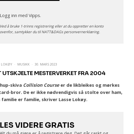
Logg inn med Vipps.
Ved å bruke 1-trinns registrering eller at du oppretter en konto
ovenfor, samtykker du til NATT&DAGs
personvernerklæring
.
E LOKØY
·
MUSIKK
·
30. MARS 2023
T UTSKJELTE MESTERVERKET FRA 2004
hup-skiva
Collision Course
er de likbleikes og mørkes
tard-bror. De er ikke nødvendigvis så stolte over ham,
familie er familie, skriver Lasse Lokøy.
LES VIDERE GRATIS
Alt du må gjøre er å registrere deg. Det går raskt og