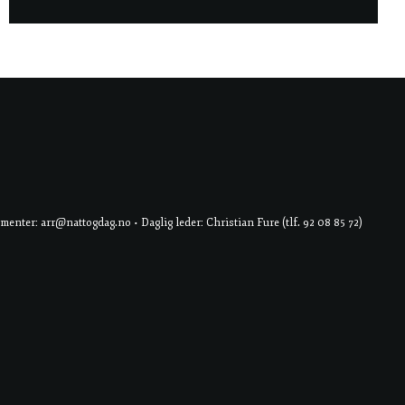
er: arr@nattogdag.no • Daglig leder: Christian Fure (tlf. 92 08 85 72)