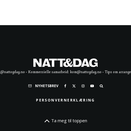
d@nattogdag.no • Kommersielle samarbeid: kom@nattogdag.no • Tips om arrangement
NYHETSBREV
PERSONVERNERKLÆRING
Ta meg til toppen