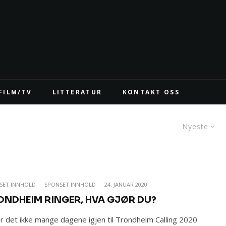
FILM/TV
LITTERATUR
KONTAKT OSS
Nyeste
SET INNHOLD
·
SPONSET INNHOLD
·
24. JANUAR 2020
ONDHEIM RINGER, HVA GJØR DU?
r det ikke mange dagene igjen til Trondheim Calling 2020