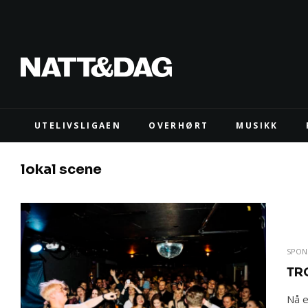
UTELIVSLIGAEN
OVERHØRT
MUSIKK
lokal scene
SPON
TR
Nå e