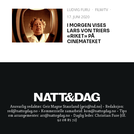
LUDVIG FURU
·
FILM/TV
·
17. JUNI 2020
I MORGEN VISES
LARS VON TRIERS
«RIKET» PÅ
CINEMATEKET
Ansvarlig redaktør: Geir Magne Staurland (geir@nd.no) • Redaksjon:
red@nattogdag.no • Kommersielle samarbeid: kom@nattogdag.no • Tips
om arrangementer: arr@nattogdag.no • Daglig leder: Christian Fure (tlf.
92 08 85 72)