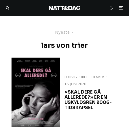
Nyeste
lars von trier
LUDVIG FURU
·
FILM/TV
·
18. JUNI 2020
«SKAL DERE GÅ
ALLEREDE?» ER EN
USKYLDSREN 2006-
TIDSKAPSEL